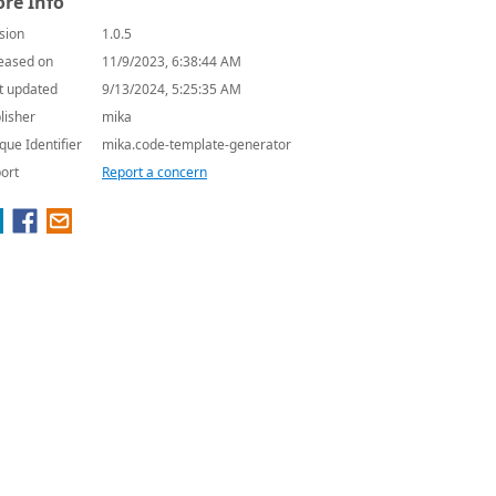
re Info
sion
1.0.5
eased on
11/9/2023, 6:38:44 AM
t updated
9/13/2024, 5:25:35 AM
lisher
mika
que Identifier
mika.code-template-generator
ort
Report a concern