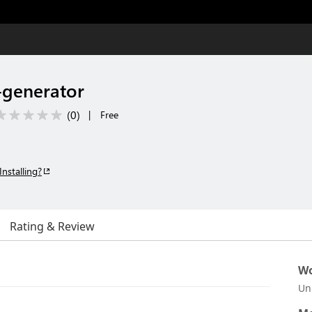
-generator
(
0
)
|
Free
Installing?
Rating & Review
Wo
Un