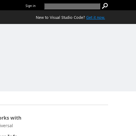
Sign in
New to Visual Studio Code?
Get it now.
rks with
iversal