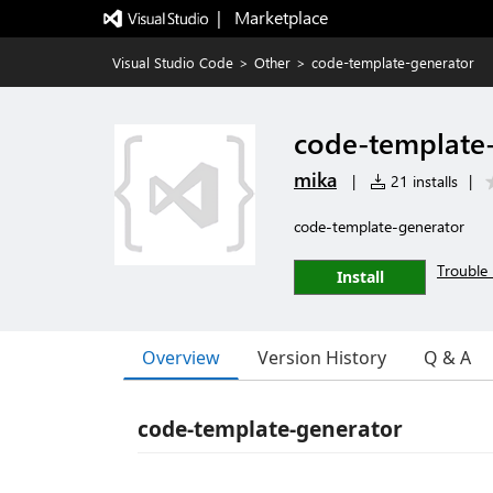
|   Marketplace
Visual Studio Code
>
Other
>
code-template-generator
code-template
mika
|
21 installs
|
code-template-generator
Trouble 
Install
Overview
Version History
Q & A
code-template-generator