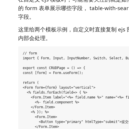
的 form 表单展示哪些字段， table-with-se
字段。
这里给两个模板示例，自定义时直接复制 ejs
内部会处理。
// form

import { Form, Input, InputNumber, Switch, Select, Bu
export const CRUDPage = () => {

const [form] = Form.useForm();

return (

<Form form={form} layout="vertical">

  <% fields.forEach(field=> { %>

    <Form.Item label="<%= field.name %>" name="<%= fi
      <%- field.component %>

    </Form.Item>

    <% }); %>

      <Form.Item>

        <Button type="primary" htmlType="submit">提交<
      </Form.Item>
