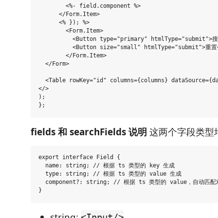
        <%- field.component %>

      </Form.Item>

      <% }); %>

        <Form.Item>

          <Button type="primary" htmlType="submit">搜
          <Button size="small" htmlType="submit">重置<
        </Form.Item>

  </Form>

  <Table rowKey="id" columns={columns} dataSource={da
</>

);

fields 和 searchFields 说明
这两个字段类型
export interface Field {

  name: string; // 根据 ts 类型的 key 生成

  type: string; // 根据 ts 类型的 value 生成

  component?: string; // 根据 ts 类型的 value，自动匹
string:
<Input/>