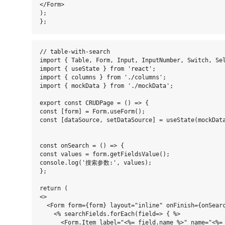
</Form>

);

// table-with-search

import { Table, Form, Input, InputNumber, Switch, Sel
import { useState } from 'react';

import { columns } from './columns';

import { mockData } from './mockData';

export const CRUDPage = () => {

const [form] = Form.useForm();

const [dataSource, setDataSource] = useState(mockData
const onSearch = () => {

const values = form.getFieldsValue();

console.log('搜索参数:', values);

};

return (

<>

  <Form form={form} layout="inline" onFinish={onSearc
    <% searchFields.forEach(field=> { %>

      <Form.Item label="<%= field.name %>" name="<%= 