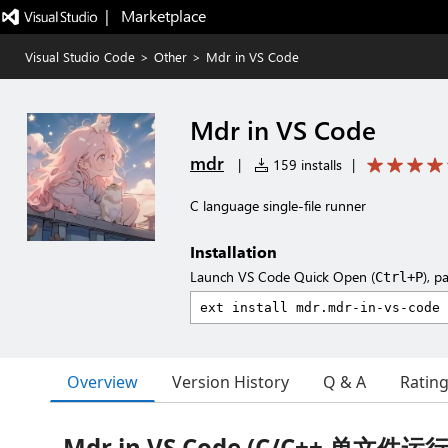
|   Marketplace
Visual Studio Code
>
Other
>
Mdr in VS Code
Mdr in VS Code
mdr
|
159 installs
|
C language single-file runner
Installation
Launch VS Code Quick Open (
), p
Ctrl+P
Overview
Version History
Q & A
Ratin
Mdr in VS Code (C/C++ 单文件运