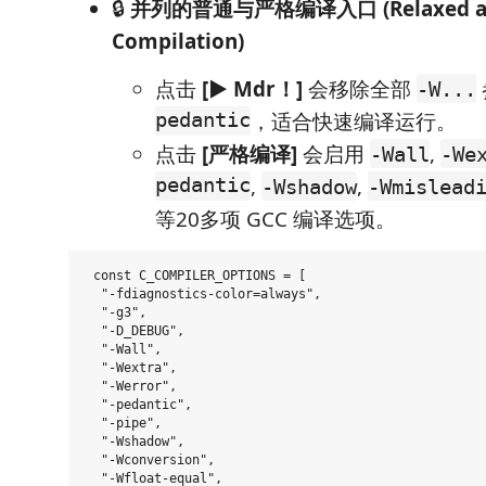
🔒
并列的普通与严格编译入口 (Relaxed and
Compilation)
点击
[▶ Mdr！]
会移除全部
-W...
pedantic
，适合快速编译运行。
点击
[严格编译]
会启用
,
-Wall
-We
pedantic
,
,
-Wshadow
-Wmislead
等20多项 GCC 编译选项。
 const C_COMPILER_OPTIONS = [

  "-fdiagnostics-color=always",

  "-g3",

  "-D_DEBUG",

  "-Wall",

  "-Wextra",

  "-Werror",

  "-pedantic",

  "-pipe",

  "-Wshadow",

  "-Wconversion",

  "-Wfloat-equal",
