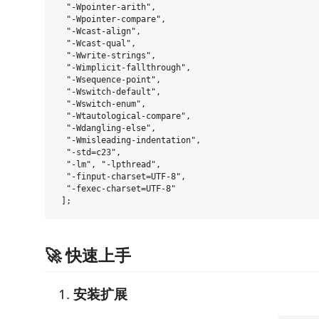
  "-Wpointer-arith",

  "-Wpointer-compare",

  "-Wcast-align",

  "-Wcast-qual",

  "-Wwrite-strings",

  "-Wimplicit-fallthrough",

  "-Wsequence-point",

  "-Wswitch-default",

  "-Wswitch-enum",

  "-Wtautological-compare",

  "-Wdangling-else",

  "-Wmisleading-indentation",

  "-std=c23",

  "-lm", "-lpthread",

  "-finput-charset=UTF-8",

  "-fexec-charset=UTF-8"

🚀 快速上手
安装扩展