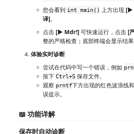
您会看到
上方出现
[▶
int main()
译]
。
点击
[▶ Mdr!]
可快速运行，点击
[
整的严格检查；底部终端会显示结果
体验实时诊断
尝试在代码中写一个错误，例如
prn
按下
保存文件。
Ctrl+S
观察
下方出现的红色波浪线和
prntf
误提示。
📖 功能详解
保存时自动诊断