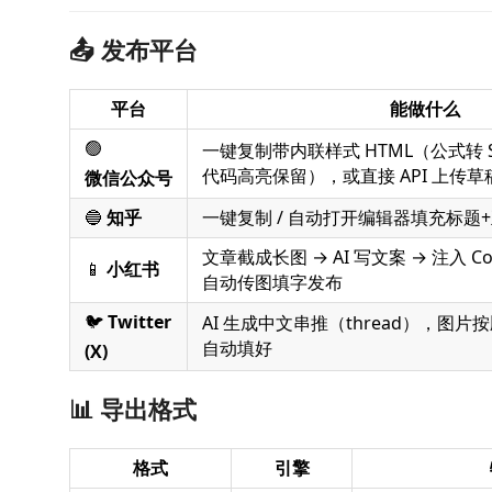
📤 发布平台
平台
能做什么
🟢
一键复制带内联样式 HTML（公式转 
代码高亮保留），或直接 API 上传草
微信公众号
🔵
知乎
一键复制 / 自动打开编辑器填充标题
文章截成长图 → AI 写文案 → 注入 Coo
📱
小红书
自动传图填字发布
🐦
Twitter
AI 生成中文串推（thread），图
自动填好
(X)
📊 导出格式
格式
引擎