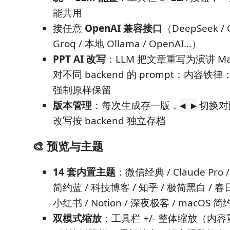
能共用
接任意
OpenAI 兼容接口
（DeepSeek / 
Groq / 本地 Ollama / OpenAI…）
PPT AI 改写
：LLM 把文章重写为演讲 Ma
对不同 backend 的 prompt；内容铁
强制原样保留
版本管理
：每次生成存一版，
切换对
◀ ▶
改写按 backend 独立存档
🎨 预览与主题
14 套内置主题
：微信经典 / Claude Pro 
简约蓝 / 科技博客 / 知乎 / 极简黑白 / 春
小红书 / Notion / 深夜极客 / macOS 
双模式缩放
：工具栏 +/- 整体缩放（内容