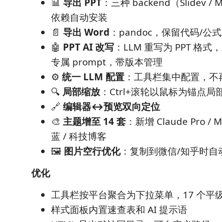
📊
导出 PPT
：三种 backend（Slidev / M
依赖自动安装
📄
导出 Word
：pandoc，保留代码/公
🤖
PPT AI 改写
：LLM 重写为 PPT 格式，
专属 prompt，带版本管理
⚙️
统一 LLM 配置
：工具栏集中配置，不
🔍
局部缩放
：Ctrl+滚轮以鼠标为锚点局
🔗
编辑器↔预览双向定位
🎨
主题增至 14 套
：新增 Claude Pro / 
蓝 / 科技博客
🖼️
图片空行优化
：复制到微信/知乎时自
优化
工具栏按平台聚合为下拉菜单，17 个平级按
样式面板内置速查表和 AI 提示语