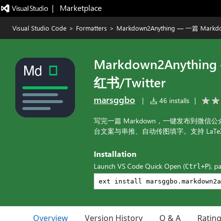
|   Marketplace
Visual Studio Code
>
Formatters
>
Markdown2Anything — 一篇 Ma
Markdown2Anyth
红书/Twitter
marsggbo
|
46 installs
|
写完一篇 Markdown，一键发布到微信公众
台文案与串推、自动传图填字。支持 LaTe
Installation
Launch VS Code Quick Open (
), p
Ctrl+P
Overview
Version History
Q & A
Ratin