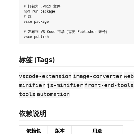
# 打包为 .vsix 文件

npm run package

# 或

vsce package

# 发布到 VS Code 市场（需要 Publisher 账号）

标签 (Tags)
vscode-extension
image-converter
web
minifier
js-minifier
front-end-tools
tools
automation
依赖说明
依赖包
版本
用途