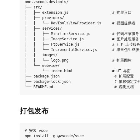
one.vscode.devtools/

├── src/

│   ├── extension.js                    # 扩展入口

│   ├── providers/

│   │   └── DevToolsViewProvider.js     # 视图提供者

│   ├── services/

│   │   ├── MinifierService.js          # 代码压缩服务

│   │   ├── ImageService.js             # 图片处理服务

│   │   ├── FtpService.js               # FTP 上传服务
│   │   └── IncrementalService.js       # 增量包生成服
│   ├── images/

│   │   └── logo.png                    # 扩展图标

│   └── webview/

│       └── index.html                  # UI 界面

├── package.json                         # 扩展配置

├── package-lock.json                    # 依赖锁定文件
打包发布
# 安装 vsce

npm install -g @vscode/vsce
