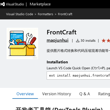
|   Marketplace
Visual Studio Code
>
Formatters
>
FrontCraft
FrontCraft
maojunhui
|
30 installs
|
提供图片格式转换和代码压缩混淆功能等
Installation
Launch VS Code Quick Open (
), p
Ctrl+P
Overview
Version History
Q & A
Ratin
开发者工具箱 (DevTools Plugin)