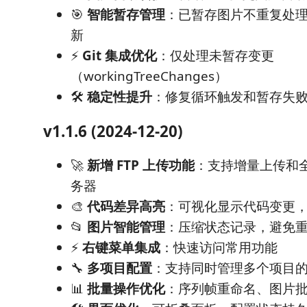
🎯
智能暂存管理
：已暂存图片不重复处
新
⚡
Git 集成优化
：仅处理未暂存变更
（workingTreeChanges）
🛠️
稳定性提升
：修复循环触发和暂存失
v1.1.6 (2024-12-20)
🚀
新增 FTP 上传功能
：支持增量上传和全量
务器
🎨
代码差异高亮
：可视化显示代码变更
📂
图片智能管理
：压缩状态记录，避免
⚡
右键菜单集成
：快速访问常用功能
🔧
多项目配置
：支持同时管理多个项目
📊
批量操作优化
：序列帧重命名、图片