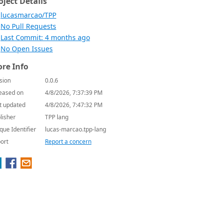
oject Details
lucasmarcao/TPP
No Pull Requests
Last Commit: 4 months ago
No Open Issues
re Info
sion
0.0.6
eased on
4/8/2026, 7:37:39 PM
t updated
4/8/2026, 7:47:32 PM
lisher
TPP lang
que Identifier
lucas-marcao.tpp-lang
ort
Report a concern