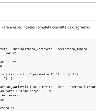
. Para a especificação completa consulte os diagramas
veis | inicializacao_variaveis | declaracao_funcao

,' var )*

ao ']' )*

NTE

ro | vazio ) ( ',' parametro )* ')' corpo FIM

' ']' )*

aracao_variaveis | se | repita | leia | escreva | retorna | erro
AO corpo ( SENAO corpo )? FIM

 expressao

ao



essao ')'
