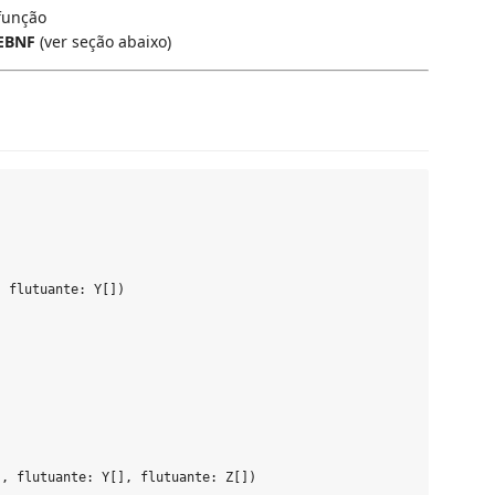
função
EBNF
(ver seção abaixo)
 flutuante: Y[])

, flutuante: Y[], flutuante: Z[])
