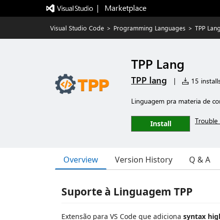
|   Marketplace
Visual Studio Code
>
Programming Languages
>
TPP Lan
TPP Lang
TPP lang
|
15 install
Linguagem pra materia de co
Trouble 
Install
Overview
Version History
Q & A
Suporte à Linguagem TPP
Extensão para VS Code que adiciona
syntax hig