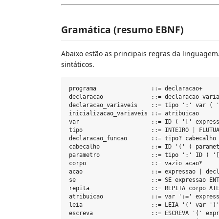
Gramática (resumo EBNF)
Abaixo estão as principais regras da linguagem
sintáticos.
programa                ::= declaracao+

declaracao              ::= declaracao_varia
declaracao_variaveis    ::= tipo ':' var ( '
inicializacao_variaveis ::= atribuicao

var                     ::= ID ( '[' express
tipo                    ::= INTEIRO | FLUTUA
declaracao_funcao       ::= tipo? cabecalho

cabecalho               ::= ID '(' ( paramet
parametro               ::= tipo ':' ID ( '[
corpo                   ::= vazio acao*

acao                    ::= expressao | decl
se                      ::= SE expressao ENT
repita                  ::= REPITA corpo ATE
atribuicao              ::= var ':=' express
leia                    ::= LEIA '(' var ')'
escreva                 ::= ESCREVA '(' expr