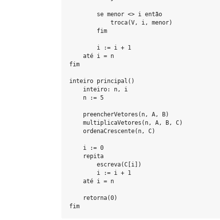
        se menor <> i então

            troca(V, i, menor)

        fim

        i := i + 1

    até i = n

fim

inteiro principal()

    inteiro: n, i

    n := 5

    preencherVetores(n, A, B)

    multiplicaVetores(n, A, B, C)

    ordenaCrescente(n, C)

    i := 0

    repita

        escreva(C[i])

        i := i + 1

    até i = n

    retorna(0)
