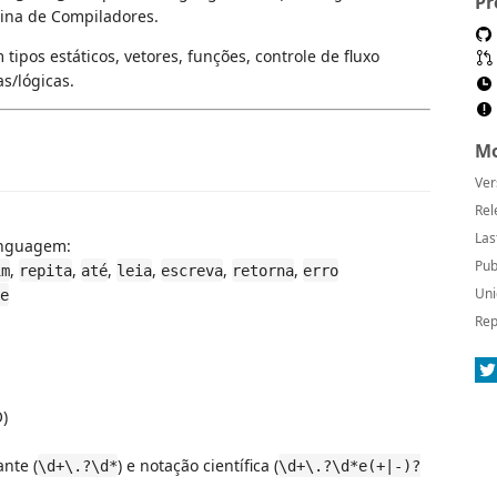
Pr
plina de Compiladores.
pos estáticos, vetores, funções, controle de fluxo
as/lógicas.
Mo
Ver
Rel
Las
inguagem:
Pub
,
,
,
,
,
,
im
repita
até
leia
escreva
retorna
erro
Uni
e
Rep
)
ante (
) e notação científica (
\d+\.?\d*
\d+\.?\d*e(+|-)?