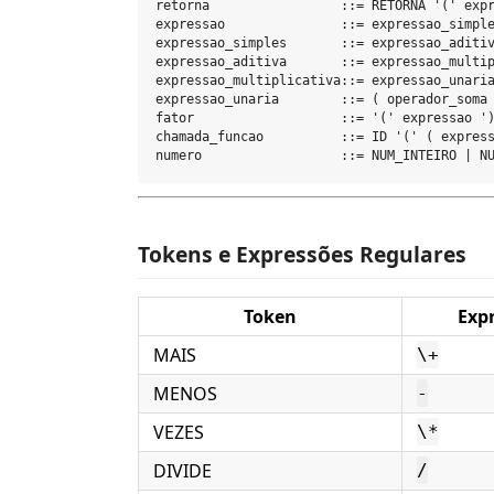
retorna                 ::= RETORNA '(' expr
expressao               ::= expressao_simple
expressao_simples       ::= expressao_aditiv
expressao_aditiva       ::= expressao_multip
expressao_multiplicativa::= expressao_unaria
expressao_unaria        ::= ( operador_soma 
fator                   ::= '(' expressao ')
chamada_funcao          ::= ID '(' ( express
Tokens e Expressões Regulares
Token
Exp
MAIS
\+
MENOS
-
VEZES
\*
DIVIDE
/