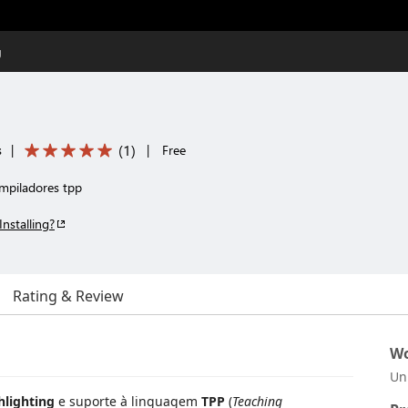
g
(
1
)
s
|
|
Free
mpiladores tpp
Installing?
Rating & Review
Wo
Un
hlighting
e suporte à linguagem
TPP
(
Teaching