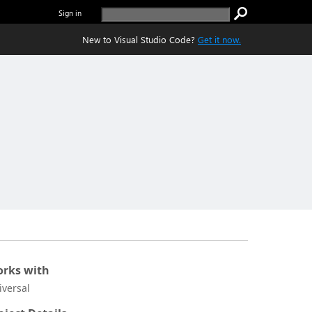
Sign in
New to Visual Studio Code?
Get it now.
rks with
iversal