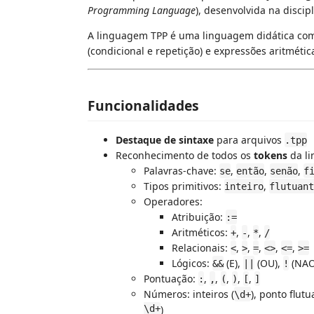
Programming Language
), desenvolvida na disci
A linguagem TPP é uma linguagem didática com ti
(condicional e repetição) e expressões aritmétic
Funcionalidades
Destaque de sintaxe
para arquivos
.tpp
Reconhecimento de todos os
tokens
da l
Palavras‑chave:
,
,
,
se
então
senão
f
Tipos primitivos:
,
inteiro
flutuant
Operadores:
Atribuição:
:=
Aritméticos:
,
,
,
+
-
*
/
Relacionais:
,
,
,
,
,
<
>
=
<>
<=
>=
Lógicos:
(E),
(OU),
(NAO
&&
||
!
Pontuação:
,
,
,
,
,
:
,
(
)
[
]
Números: inteiros (
), ponto flutu
\d+
\d+
)