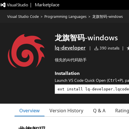
|   Marketplace
Visual Studio Code
>
Programming Languages
>
龙旗智码-windows
龙旗智码-windows
lq-developer
|
390 installs
|
领先的AI代码助手
Installation
Launch VS Code Quick Open (
), p
Ctrl+P
Overview
Version History
Q & A
Ratin