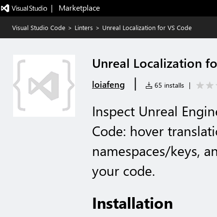
|   Marketplace
Visual Studio Code
>
Linters
>
Unreal Localization for VS Code
Unreal Localization f
|
loiafeng
65 installs
|
Inspect Unreal Engine
Code: hover translat
namespaces/keys, and
your code.
Installation