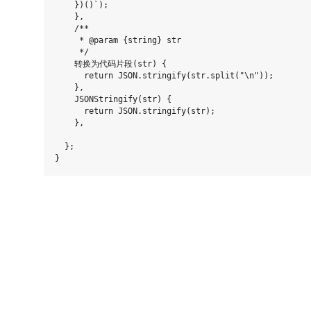
    })()`);

    },

    /**

     * @param {string} str

     */

    转换为代码片段(str) {

      return JSON.stringify(str.split("\n"));

    },

    JSONStringify(str) {

      return JSON.stringify(str);

    },

  };
