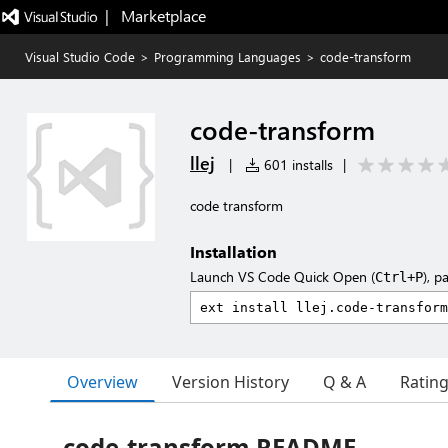
|   Marketplace
Visual Studio Code
>
Programming Languages
>
code-transform
code-transform
llej
|
601 installs
|
code transform
Installation
Launch VS Code Quick Open (
), p
Ctrl+P
Overview
Version History
Q & A
Ratin
code-transform README