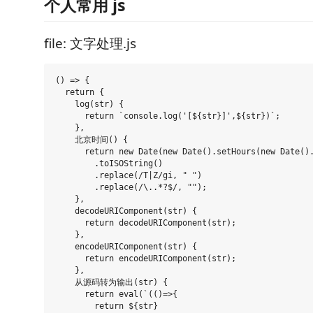
个人常用 js
file: 文字处理.js
() => {

  return {

    log(str) {

      return `console.log('[${str}]',${str})`;

    },

    北京时间() {

      return new Date(new Date().setHours(new Date().
        .toISOString()

        .replace(/T|Z/gi, " ")

        .replace(/\..*?$/, "");

    },

    decodeURIComponent(str) {

      return decodeURIComponent(str);

    },

    encodeURIComponent(str) {

      return encodeURIComponent(str);

    },

    从源码转为输出(str) {

      return eval(`(()=>{

        return ${str}
