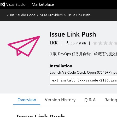
|   Marketplace
Visual Studio Code
>
SCM Providers
>
Issue Link Push
Issue Link Push
LKK
|
35 installs
|
关联 DevOps 任务并自动生成规范的提
Installation
Launch VS Code Quick Open (
), p
Ctrl+P
Overview
Version History
Q & A
Ratin
Issue Link Push