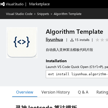
|   Marketplace
Visual Studio Code
>
Snippets
>
Algorithm Template
Algorithm Template
liyunhua
|
15 installs
|
自动插入灵神算法模板代码片段
Installation
Launch VS Code Quick Open (
), p
Ctrl+P
Overview
Version History
Q & A
Ratin
灵神 leetcode 算法模板