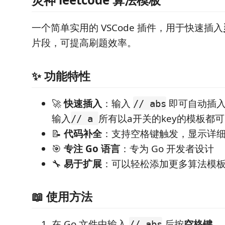
一个简单实用的 VSCode 插件，用于快速插入
片段，可提高刷题效率。
✨ 功能特性
🚀
快速插入
：输入
即可自动插入
// abs
输入
所有以a开关的key的模板都
// a
📝
代码补全
：支持空格键触发，显示详
🎯
专注 Go 语言
：专为 Go 开发者设计
🔧
易于扩展
：可以轻松添加更多算法模
📖 使用方法
在 Go 文件中输入
后按
空格键
// abs