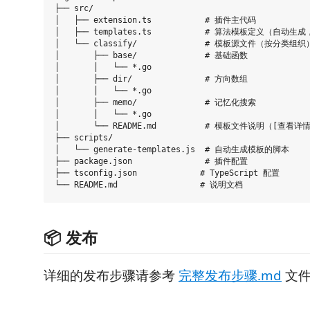
├── src/

│   ├── extension.ts           # 插件主代码

│   ├── templates.ts           # 算法模板定义（自动
│   └── classify/              # 模板源文件（按分类组织）
│       ├── base/              # 基础函数

│       │   └── *.go

│       ├── dir/               # 方向数组

│       │   └── *.go

│       ├── memo/              # 记忆化搜索

│       │   └── *.go

│       └── README.md          # 模板文件说明（[查看详情](ht
├── scripts/

│   └── generate-templates.js  # 自动生成模板的脚本

├── package.json               # 插件配置

├── tsconfig.json             # TypeScript 配置

📦 发布
详细的发布步骤请参考
完整发布步骤.md
文