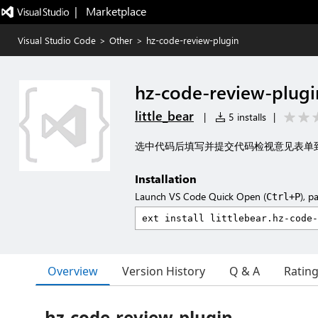
|   Marketplace
Visual Studio Code
>
Other
>
hz-code-review-plugin
hz-code-review-plugi
little_bear
|
5 installs
|
选中代码后填写并提交代码检视意见表单
Installation
Launch VS Code Quick Open (
), p
Ctrl+P
Overview
Version History
Q & A
Ratin
hz-code-review-plugin