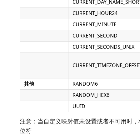
CURRENT_DAY_NAME_SHOR
CURRENT_HOUR24
CURRENT_MINUTE
CURRENT_SECOND
CURRENT_SECONDS_UNIX
CURRENT_TIMEZONE_OFFSE
其他
RANDOM6
RANDOM_HEX6
UUID
注意：当自定义映射值未设置或者不可用时，
位符