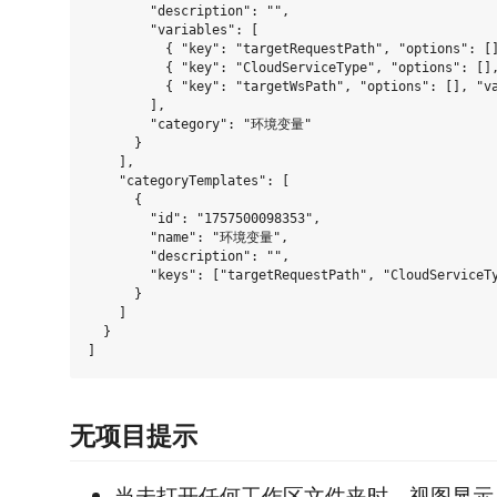
        "description": "",

        "variables": [

          { "key": "targetRequestPath", "options": []
          { "key": "CloudServiceType", "options": [],
          { "key": "targetWsPath", "options": [], "va
        ],

        "category": "环境变量"

      }

    ],

    "categoryTemplates": [

      {

        "id": "1757500098353",

        "name": "环境变量",

        "description": "",

        "keys": ["targetRequestPath", "CloudServiceTy
      }

    ]

  }

无项目提示
当未打开任何工作区文件夹时，视图显示