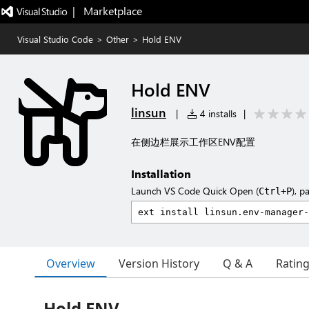
|   Marketplace
Visual Studio Code
>
Other
>
Hold ENV
Hold ENV
linsun
|
4 installs
|
在侧边栏展示工作区ENV配置
Installation
Launch VS Code Quick Open (
), p
Ctrl+P
Overview
Version History
Q & A
Ratin
Hold ENV