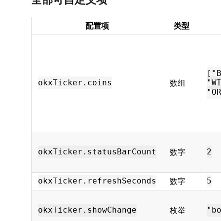
配置项
类型
["
数组
okxTicker.coins
"W
"O
数字
okxTicker.statusBarCount
2
数字
okxTicker.refreshSeconds
5
枚举
okxTicker.showChange
"b