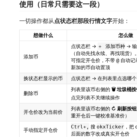
使用（日常只需要这一段）
一切操作都从
点状态栏那段行情文字
开始：
想做什么
怎么做
点状态栏 →
→ 
＋ 添加币种
（自动先找永续、再找现货）
添加币
可指定开仓价，不带
自动记
@
新加的币自动置顶
换状态栏显示的币
点状态栏 → 在列表里点选哪
列表里该币右侧的
🗑 垃圾桶
删除币
点完列表不关继续操作
列表里该币右侧的
↻ 刷新按钮
开仓价改为当前价
重开仓后一键校准基准价）
搜
，把 c
Ctrl+,
okxTicker
手动指定开仓价
后面的数字改成真实开仓价