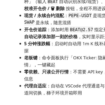
种」（输入
自动识别永续/现货）
BEAT
校准开仓价 / 🗑 删除
按钮，全程不用进
现货 / 永续合约混配
：
是现
PEPE-USDT
SWAP
是永续，随意混搭
开仓价追踪
：添加时用
指定
BEAT@2.57
自动记录添加那一刻的价格
，实时显示距
5 分钟涨跌幅
：启动时自动用 1m K 线
据
老板键
：命令面板执行「OKX Ticker: 
情」，一键藏起
零依赖、只读公开行情
：不需要 API k
信息
代理自适应
：自动在 VSCode 代理通道
道间切换，梯子环境开箱即用