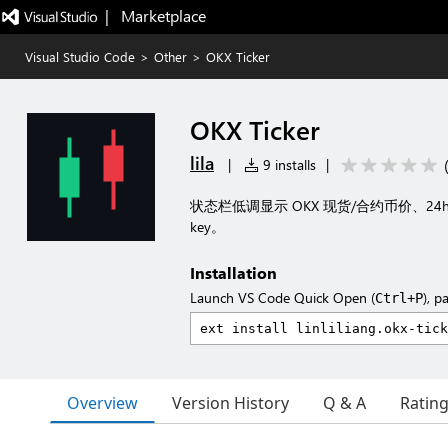
|   Marketplace
Visual Studio Code
>
Other
>
OKX Ticker
OKX Ticker
lila
|
9 installs
|
状态栏低调显示 OKX 现货/合约币价、24
key。
Installation
Launch VS Code Quick Open (
), p
Ctrl+P
Overview
Version History
Q & A
Ratin