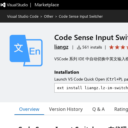
|   Marketplace
Visual Studio Code
>
Other
>
Code Sense Input Switcher
Code Sense Input Swi
liangz
|
561 installs
|
VSCode 系列 IDE 中自动切换中英文输入模式
Installation
Launch VS Code Quick Open (
), p
Ctrl+P
Overview
Version History
Q & A
Ratin