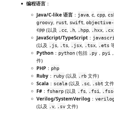
编程语言
：
Java/C-like 语言
：
,
,
,
java
c
cpp
cs
,
,
,
groovy
rust
swift
objective-
cpp
(以及
,
,
,
,
.cc
.h
.hpp
.hxx
.cx
JavaScript/TypeScript
：
javascr
(以及
,
,
,
,
等
.js
.ts
.jsx
.tsx
.ets
Python
：
(包括
，
python
.py
pyi
件)
PHP
：
php
Ruby
：
(以及
文件)
ruby
.rb
Scala
：
(以及
,
文件
scala
.sc
.sbt
F#
：
(以及
,
,
fsharp
.fs
.fsi
.fss
Verilog/SystemVerilog
：
verilo
(以及
,
文件)
.v
.sv