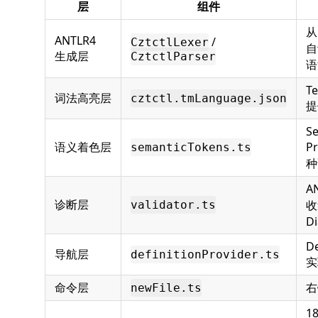
层
组件
ANTLR4
/
CztctlLexer
自
生成层
CztctlParser
语
T
词法高亮层
cztctl.tmLanguage.json
提
S
语义着色层
P
semanticTokens.ts
种
A
诊断层
收
validator.ts
Di
De
导航层
definitionProvider.ts
实
命令层
右
newFile.ts
1