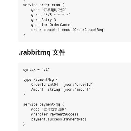
service order-cron {

    @doc "订单超时取消"

    @cron "*/5 * * * *"

    @cronRetry 3

    @handler OrderCancel

    order-cancel:timeout(OrderCancelReq)

.rabbitmq 文件
syntax = "v1"

type PaymentMsg {

    OrderId int64  `json:"orderId"`

    Amount  string `json:"amount"`

}

service payment-mq {

    @doc "支付成功回调"

    @handler PaymentSuccess

    payment.success(PaymentMsg)
