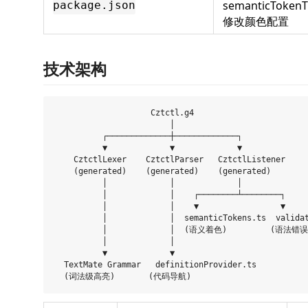
semanticToken
package.json
修改颜色配置
技术架构
                    Cztctl.g4

                        │

          ┌─────────────┼─────────────┐

          ▼             ▼             ▼

    CztctlLexer    CztctlParser   CztctlListener

    (generated)    (generated)    (generated)

          │             │             │

          │             │    ┌────────┴────────┐

          │             │    ▼                 ▼

          │             │  semanticTokens.ts  validat
          │             │  (语义着色)         (语法错
          │             │

          ▼             ▼

  TextMate Grammar   definitionProvider.ts
