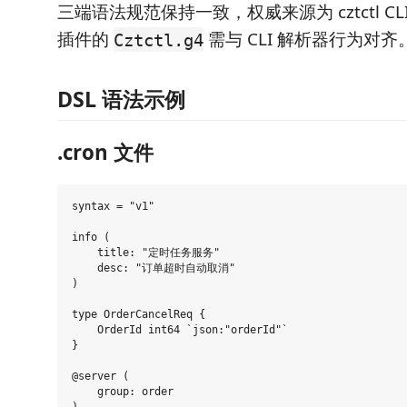
三端语法规范保持一致，权威来源为 cztctl C
插件的
需与 CLI 解析器行为对齐
Cztctl.g4
DSL 语法示例
.cron 文件
syntax = "v1"

info (

    title: "定时任务服务"

    desc: "订单超时自动取消"

)

type OrderCancelReq {

    OrderId int64 `json:"orderId"`

}

@server (

    group: order

)
