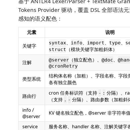
基于 ANTLR4 Lexer/Parser + TextMate Gra
Tokens Provider 驱动，覆盖 DSL 全部
感知的语义配色：
元素
说明
、
、
、
、
syntax
info
import
type
s
关键字
（模块关键字加粗斜体）
struct
（独立配色）、
、
@server
@doc
@han
注解
@cronRetry
结构体名称（加粗）、字段名称、字段类型、s
类型系统
各有独立颜色
cron 任务标识符（支持
分隔）、ra
-
:
路由行
（支持
分隔）、路由参数（加粗斜
.
-
info /
KV 键名独立配色，@server 非字符
@server
service
服务名称、handler 名称、注解关键