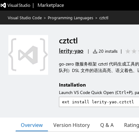
|   Marketplace
Visual Studio Code
>
Programming Languages
>
cztctl
cztctl
lerity-yao
|
20 installs
|
go-zero 微服务框架 cztctl 代码生成工具
队列）DSL 文件的语法高亮、语义着色
Installation
Launch VS Code Quick Open (
), p
Ctrl+P
Overview
Version History
Q & A
Ratin