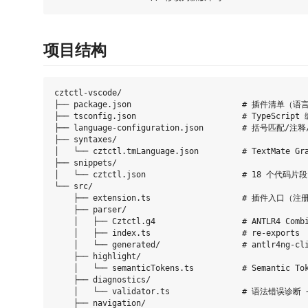
项目结构
cztctl-vscode/

├── package.json                       # 插件清单（语言
├── tsconfig.json                      # TypeScript
├── language-configuration.json        # 括号匹配/注
├── syntaxes/

│   └── cztctl.tmLanguage.json         # TextMate
├── snippets/

│   └── cztctl.json                    # 18 个代码片段

└── src/

    ├── extension.ts                   # 插件入口（注
    ├── parser/

    │   ├── Cztctl.g4                  # ANTLR4 Co
    │   ├── index.ts                   # re-exports

    │   └── generated/                 # antlr4ng-cl
    ├── highlight/

    │   └── semanticTokens.ts          # Semantic 
    ├── diagnostics/

    │   └── validator.ts               # 语法错误诊断
    ├── navigation/
