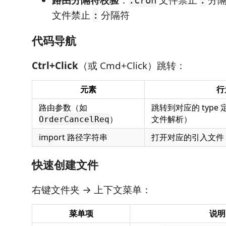
路由分隔符校验
：
文件禁止
分隔
.cron
.
文件禁止
分隔符
:
代码导航
Ctrl+Click
（或 Cmd+Click）跳转：
元素
行
路由参数（如
跳转到对应的 type 
）
文件解析）
OrderCancelReq
import 路径字符串
打开对应的引入文件
快速创建文件
右键文件夹 → 上下文菜单：
菜单项
说明