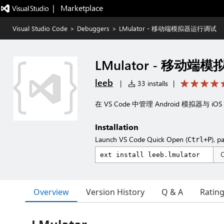
|   Marketplace
Visual Studio Code
>
Debuggers
>
LMulator - 移动端模拟器运行调试
LMulator - 移动
leeb
|
33 installs
|
在 VS Code 中管理 Android 模拟
Installation
Launch VS Code Quick Open (
), p
Ctrl+P
Overview
Version History
Q & A
Ratin