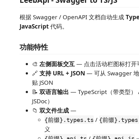
根据 Swagger / OpenAPI 文档自动生成
Type
JavaScript
代码。
功能特性
🎨
左侧面板交互
— 点击活动栏图标打开
🔗
支持 URL + JSON
— 可从 Swagge
贴 JSON
📝
双语言输出
— TypeScript（带类型） / 
JSDoc）
📁
双文件生成
—
/
{前缀}.types.ts
{前缀}.types
义
/
{前缀}.api.ts
{前缀}.api.js