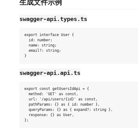
生成文件示例
swagger-api.types.ts
export interface User {

  id: number;

  name: string;

  email?: string;

swagger-api.api.ts
export const getUsersIdApi = {

  method: 'GET' as const,

  url: '/api/users/{id}' as const,

  pathParams: {} as { id: number },

  queryParams: {} as { expand?: string },

  response: {} as User,
