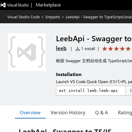
|   Marketplace
Visual Studio Code
>
Snippets
>
LeebApi - Swagger to TypeScript/JavaS
LeebApi - Swagger to
leeb
|
1 install
|
根据 Swagger 文档自动生成 TypeScript
Installation
Launch VS Code Quick Open (
), p
Ctrl+P
Overview
Version History
Q & A
Ratin
LeebApi - Swagger to TS/JS