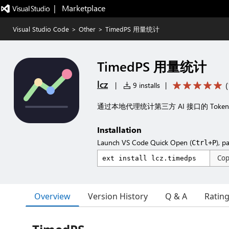
|   Marketplace
Visual Studio Code
>
Other
>
TimedPS 用量统计
TimedPS 用量统计
lcz
(
|
9 installs
|
通过本地代理统计第三方 AI 接口的 Tok
Installation
Launch VS Code Quick Open (
), p
Ctrl+P
Co
Overview
Version History
Q & A
Ratin