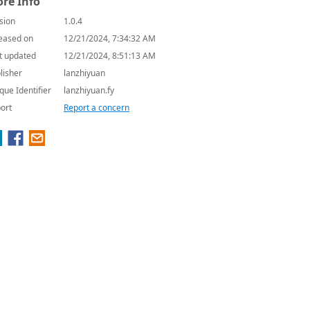
re Info
sion
1.0.4
eased on
12/21/2024, 7:34:32 AM
t updated
12/21/2024, 8:51:13 AM
lisher
lanzhiyuan
que Identifier
lanzhiyuan.fy
ort
Report a concern