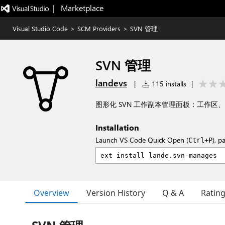
|   Marketplace
Visual Studio Code
>
SCM Providers
>
SVN 管理
SVN 管理
landevs
|
115 installs
|
图形化 SVN 工作副本管理面板：工作
Installation
Launch VS Code Quick Open (
), p
Ctrl+P
Overview
Version History
Q & A
Ratin