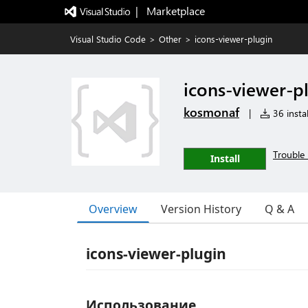
|   Marketplace
Visual Studio Code
>
Other
>
icons-viewer-plugin
icons-viewer-p
kosmonaf
|
36 instal
Trouble 
Install
Overview
Version History
Q & A
icons-viewer-plugin
Использование