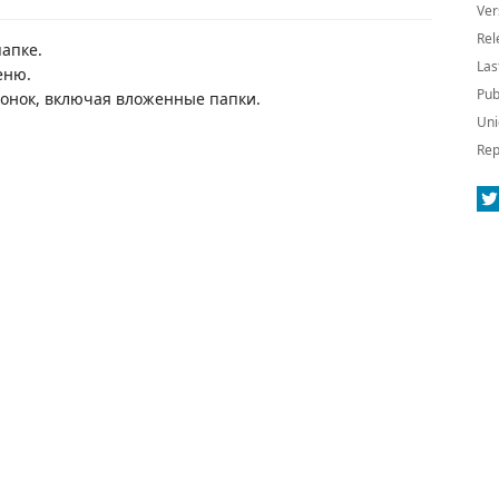
Ver
Rel
папке.
Las
еню.
Pub
конок, включая вложенные папки.
Uni
Rep