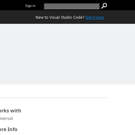
Sign in
New to Visual Studio Code?
Get it now.
rks with
iversal
re Info