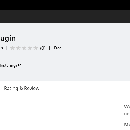
lugin
(
0
)
ls
|
|
Free
Installing?
Rating & Review
Wo
Un
Mo