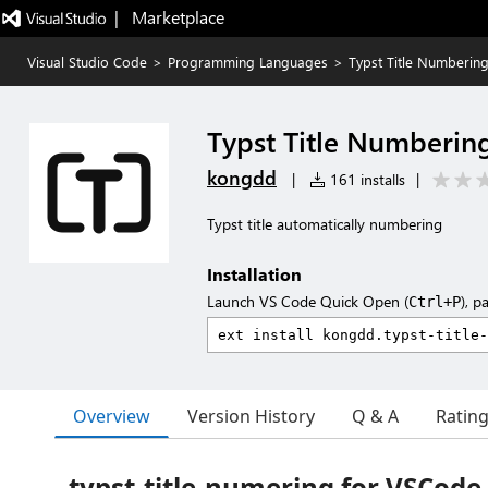
|   Marketplace
Visual Studio Code
>
Programming Languages
>
Typst Title Numberin
Typst Title Numberin
kongdd
|
161 installs
|
Typst title automatically numbering
Installation
Launch VS Code Quick Open (
), p
Ctrl+P
Overview
Version History
Q & A
Ratin
typst-title-numering for VSCode