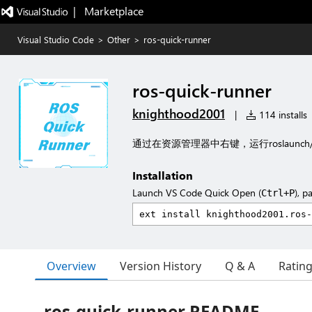
|   Marketplace
Visual Studio Code
>
Other
>
ros-quick-runner
ros-quick-runner
knighthood2001
|
114 installs
通过在资源管理器中右键，运行roslaunch/r
Installation
Launch VS Code Quick Open (
), p
Ctrl+P
Overview
Version History
Q & A
Ratin
ros-quick-runner README