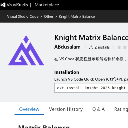
|   Marketplace
Visual Studio Code
>
Other
>
Knight Matrix Balance
Knight Matrix Balanc
ABdusalam
|
2 installs
|
在 VS Code 状态栏显示账号名称和余
Installation
Launch VS Code Quick Open (
), p
Ctrl+P
Overview
Version History
Q & A
Ratin
Matrix Balance