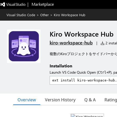
|   Marketplace
Visual Studio Code
>
Other
>
Kiro Workspace Hub
Kiro Workspace Hub
kiro-workspace-hub
|
2 instal
複数のKiroプロジェクトをサイドバー
Installation
Launch VS Code Quick Open (
), p
Ctrl+P
Overview
Version History
Q & A
Ratin