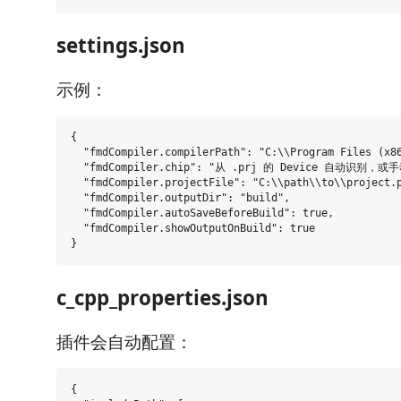
settings.json
示例：
{

  "fmdCompiler.compilerPath": "C:\\Program Files (x86
  "fmdCompiler.chip": "从 .prj 的 Device 自动识别，或手
  "fmdCompiler.projectFile": "C:\\path\\to\\project.p
  "fmdCompiler.outputDir": "build",

  "fmdCompiler.autoSaveBeforeBuild": true,

  "fmdCompiler.showOutputOnBuild": true

c_cpp_properties.json
插件会自动配置：
{
