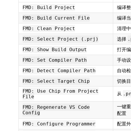
编译整
FMD: Build Project
编译当
FMD: Build Current File
清理中
FMD: Clean Project
选择
FMD: Select Project (.prj)
.
打开编
FMD: Show Build Output
手动设
FMD: Set Compiler Path
自动检
FMD: Detect Compiler Path
切换目
FMD: Select Target Chip
FMD: Use Chip From Project
从
.p
File
一键重新
FMD: Regenerate VS Code
Config
配置
配置外
FMD: Configure Programmer