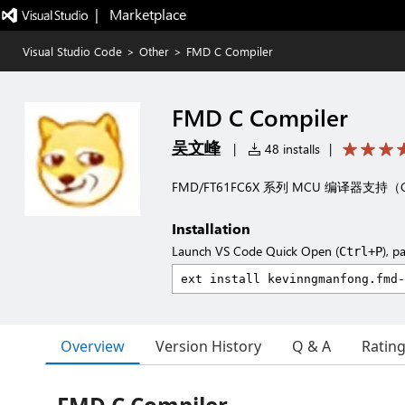
|   Marketplace
Visual Studio Code
>
Other
>
FMD C Compiler
FMD C Compiler
吴文峰
|
48 installs
|
FMD/FT61FC6X 系列 MCU 编译器支持（
Installation
Launch VS Code Quick Open (
), p
Ctrl+P
Overview
Version History
Q & A
Ratin