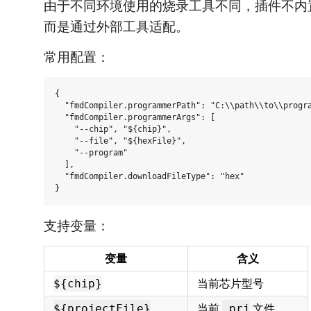
由于不同环境使用的烧录工具不同，插件不内
而是通过外部工具适配。
常用配置：
{

  "fmdCompiler.programmerPath": "C:\\path\\to\\progra
  "fmdCompiler.programmerArgs": [

    "--chip", "${chip}",

    "--file", "${hexFile}",

    "--program"

  ],

  "fmdCompiler.downloadFileType": "hex"

支持变量：
变量
含义
当前芯片型号
${chip}
当前
文件
${projectFile}
.prj