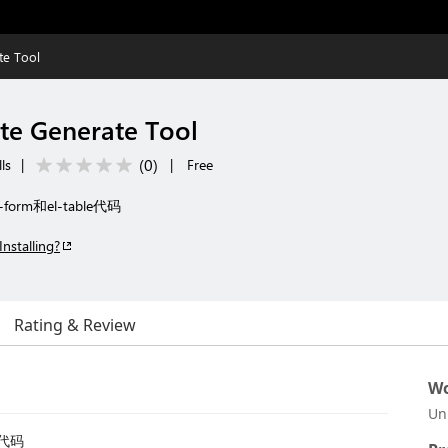
te Tool
te Generate Tool
(
0
)
ls
|
|
Free
form和el-table代码
Installing?
Rating & Review
Wo
Un
 代码