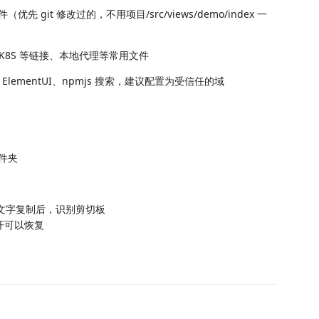
it 修改过的，不用项目/src/views/demo/index 一
s、K8S 等链接、本地代理等常用文件
ementUI、npmjs 搜索，建议配置为受信任的域
件夹
成文字复制后，识别剪切板
打开可以恢复