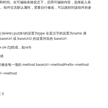
和时间。在可编辑表格状态下，启用可编辑内容，选择嵌入表
选择器。组件仅含默认属性，需要自行修改，可以跳转到该组件的参
|delete|put)$/i的设置为type 全是汉字的设置为name 满
 baseUrl 或 baseUrl2 的设置对应的 baseUrl
9a-zA-Z])组成，如/a/b
组成
每一项的 method baseUrl->methodPrefix->method
->method
 0