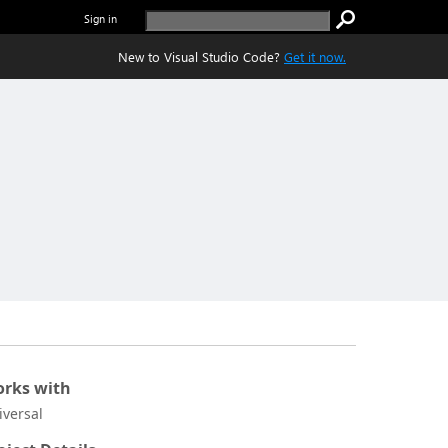
Sign in
New to Visual Studio Code?
Get it now.
rks with
iversal