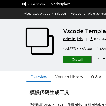
|   Marketplace
Visual Studio Code
>
Snippets
>
Vscode Template Genera
Vscode Templa
admin_jzh
|
82 instal
快速配置prop和label，生成el-
Trouble 
Install
Overview
Version History
Q & A
模板代码生成工具
快速配置 prop 和 label，生成 el-form 和 el-table