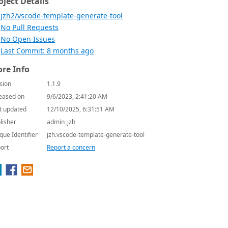
oject Details
jzh2/vscode-template-generate-tool
No Pull Requests
No Open Issues
Last Commit: 8 months ago
re Info
sion
1.1.9
eased on
9/6/2023, 2:41:20 AM
t updated
12/10/2025, 6:31:51 AM
lisher
admin_jzh
que Identifier
jzh.vscode-template-generate-tool
ort
Report a concern