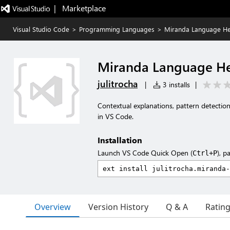
|   Marketplace
Visual Studio Code
>
Programming Languages
>
Miranda Language He
Miranda Language He
julitrocha
|
3 installs
|
Contextual explanations, pattern detectio
in VS Code.
Installation
Launch VS Code Quick Open (
), p
Ctrl+P
Overview
Version History
Q & A
Ratin