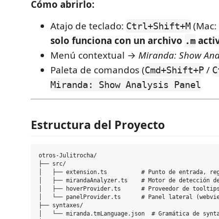
Cómo abrirlo:
Atajo de teclado:
(Mac:
Ctrl+Shift+M
solo funciona con un archivo
acti
.m
Menú contextual →
Miranda: Show Anal
Paleta de comandos (
/
Cmd+Shift+P
C
Miranda: Show Analysis Panel
Estructura del Proyecto
otros-Julitrocha/

├── src/

│   ├── extension.ts          # Punto de entrada, reg
│   ├── mirandaAnalyzer.ts    # Motor de detección de
│   ├── hoverProvider.ts      # Proveedor de tooltips
│   └── panelProvider.ts      # Panel lateral (webvie
├── syntaxes/

│   └── miranda.tmLanguage.json  # Gramática de synta