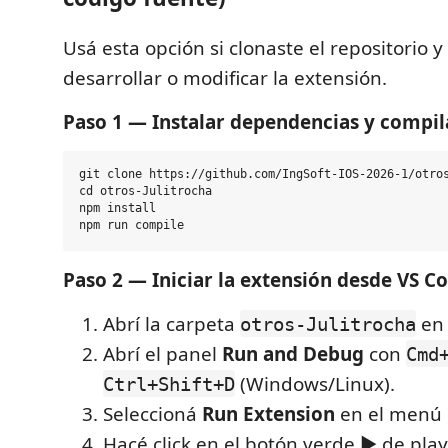
Usá esta opción si clonaste el repositorio 
desarrollar o modificar la extensión.
Paso 1 — Instalar dependencias y compil
git clone https://github.com/IngSoft-IOS-2026-1/otros
cd otros-Julitrocha

npm install

Paso 2 — Iniciar la extensión desde VS C
Abrí la carpeta
en 
otros-Julitrocha
Abrí el panel
Run and Debug
con
Cmd
(Windows/Linux).
Ctrl+Shift+D
Seleccioná
Run Extension
en el menú 
Hacé click en el botón verde ▶ de play