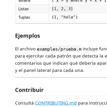
Where
f x = y where y = x + 1
Listas
[1, 2, 3]
Tuplas
(1, "hola")
Ejemplos
El archivo
incluye fun
examples/prueba.m
para ejercitar cada patrón que detecta la 
comentarios que indican qué debería apar
y el panel lateral para cada una.
Contribuir
Consultá
CONTRIBUTING.md
para instrucc