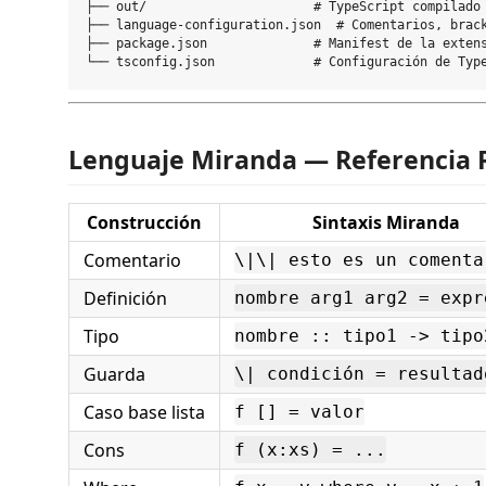
├── out/                      # TypeScript compilado 
├── language-configuration.json  # Comentarios, brack
├── package.json              # Manifest de la extens
Lenguaje Miranda — Referencia 
Construcción
Sintaxis Miranda
Comentario
\|\| esto es un comenta
Definición
nombre arg1 arg2 = expr
Tipo
nombre :: tipo1 -> tipo
Guarda
\| condición = resultad
Caso base lista
f [] = valor
Cons
f (x:xs) = ...