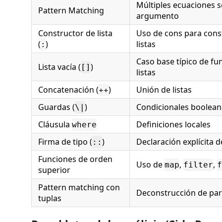
Múltiples ecuaciones s
Pattern Matching
argumento
Constructor de lista
Uso de cons para cons
(
)
listas
:
Caso base típico de fu
Lista vacía (
)
[]
listas
Concatenación (
)
Unión de listas
++
Guardas (
)
Condicionales booleano
\|
Cláusula
Definiciones locales
where
Firma de tipo (
)
Declaración explícita d
::
Funciones de orden
Uso de
,
,
map
filter
f
superior
Pattern matching con
Deconstrucción de par
tuplas