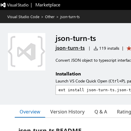
|   Marketplace
Visual Studio Code
>
Other
>
json-turn-ts
json-turn-ts
json-turn-ts
|
119 installs
|
Convert JSON object to typescript interfac
Installation
Launch VS Code Quick Open (
), p
Ctrl+P
Overview
Version History
Q & A
Ratin
json-turn-ts README