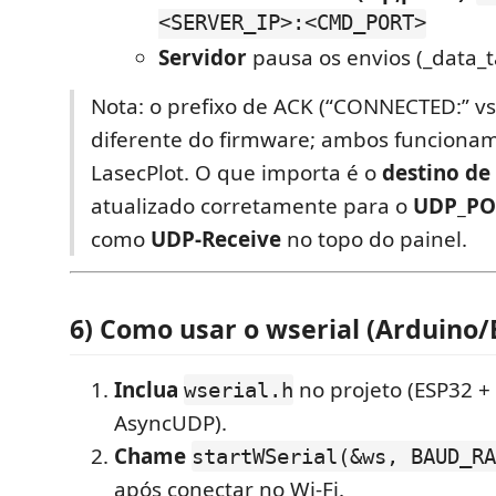
<SERVER_IP>:<CMD_PORT>
Servidor
pausa os envios (_data_
Nota: o prefixo de ACK (“CONNECTED:” v
diferente do firmware; ambos funciona
LasecPlot. O que importa é o
destino de
atualizado corretamente para o
UDP_PO
como
UDP-Receive
no topo do painel.
6) Como usar o
wserial
(Arduino/
Inclua
no projeto (ESP32 + 
wserial.h
AsyncUDP).
Chame
startWSerial(&ws, BAUD_RA
após conectar no Wi-Fi.