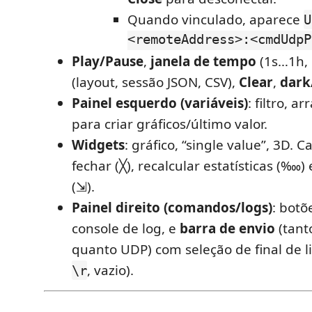
Quando vinculado, aparece
U
<remoteAddress>:<cmdUdpP
Play/Pause
,
janela de tempo
(1s…1h, 
(layout, sessão JSON, CSV),
Clear
,
dark
Painel esquerdo (variáveis)
: filtro, a
para criar gráficos/último valor.
Widgets
: gráfico, “single value”, 3D.
fechar (╳), recalcular estatísticas (‱
(⇲).
Painel direito (comandos/logs)
: bot
console de log, e
barra de envio
(tant
quanto UDP) com seleção de final de l
, vazio).
\r