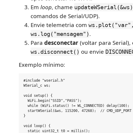
Em
loop
, chame
updateWSerial(&ws)
comandos de Serial/UDP).
Envie telemetria com
ws.plot("var"
.
ws.log("mensagem")
Para
desconectar
(voltar para Serial)
ou envie
ws.disconnect()
DISCONNE
Exemplo mínimo:
#include "wserial.h"

WSerial_c ws;

void setup() {

  WiFi.begin("SSID","PASS");

  while (WiFi.status() != WL_CONNECTED) delay(100);

  startWSerial(&ws, 115200, 47268);  // CMD_UDP_PORT

}

void loop() {

  static uint32_t t0 = millis();
