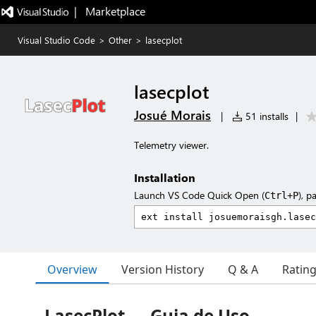
|   Marketplace
Visual Studio Code
>
Other
>
lasecplot
lasecplot
Josué Morais
|
51 installs
|
Telemetry viewer.
Installation
Launch VS Code Quick Open (
), p
Ctrl+P
Overview
Version History
Q & A
Ratin
LasecPlot — Guia de Uso