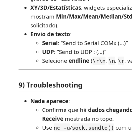
XY/3D/Estatísticas
: widgets especial
mostram
Min/Max/Mean/Median/St
solicitado).
Envio de texto
:
Serial
: “Send to Serial COMx (…)”
UDP
: “Send to UDP : (…)”
Selecione
endline
(
,
,
, v
\r\n
\n
\r
9) Troubleshooting
Nada aparece
:
Confirme que há
dados chegand
Receive
mostrada no topo.
Use
/
com um
nc -u
sock.sendto()