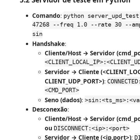
Comando
:
python server_upd_test
47268 --freq 1.0 --rate 30 --am
sin
Handshake
:
Cliente/Host → Servidor (cmd_po
<CLIENT_LOCAL_IP>:<CLIENT_U
Servidor → Cliente (<CLIENT_LOC
CLIENT_UDP_PORT>)
:
CONNECTED
<CMD_PORT>
Seno (dados)
:
>sin:<ts_ms>:<va
Desconexão
:
Cliente/Host → Servidor (cmd_po
ou
DISCONNECT:<ip>:<port>
Servidor → Cliente (<ip,port>)
:
D