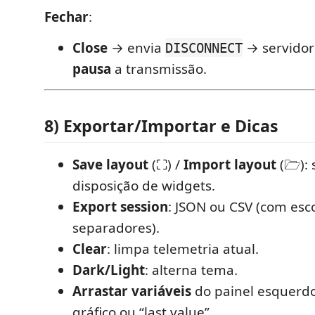
Fechar
:
Close
→ envia
→ servidor
DISCONNECT
pausa
a transmissão.
8) Exportar/Importar e Dicas
Save layout
(⛶) /
Import layout
(🗁): 
disposição de widgets.
Export session
: JSON ou CSV (com esc
separadores).
Clear
: limpa telemetria atual.
Dark/Light
: alterna tema.
Arrastar variáveis
do painel esquerdo
gráfico ou “last value”.