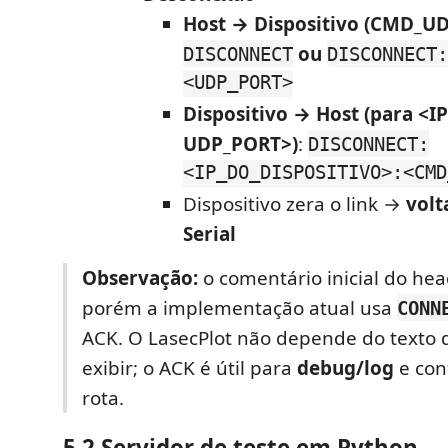
Host → Dispositivo (CMD_U
ou
DISCONNECT
DISCONNECT:
<UDP_PORT>
Dispositivo → Host (para <I
UDP_PORT>)
:
DISCONNECT:
<IP_DO_DISPOSITIVO>:<CMD
Dispositivo zera o link →
volt
Serial
Observação:
o comentário inicial do hea
porém a implementação atual usa
CONN
ACK. O LasecPlot não depende do texto 
exibir; o ACK é útil para
debug/log
e con
rota.
5.2 Servidor de teste em
Python