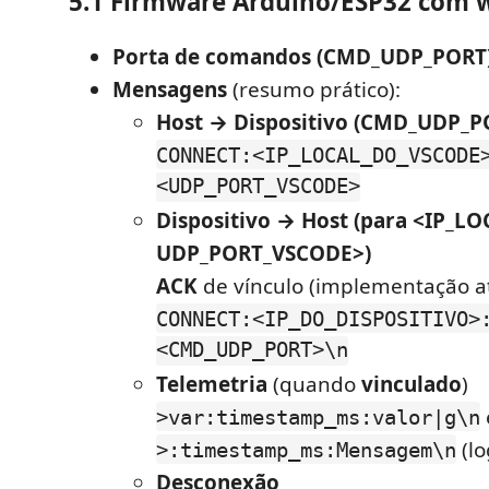
5.1 Firmware Arduino/ESP32 com
w
Porta de comandos (CMD_UDP_PORT
Mensagens
(resumo prático):
Host → Dispositivo (CMD_UDP_P
CONNECT:<IP_LOCAL_DO_VSCODE
<UDP_PORT_VSCODE>
Dispositivo → Host (para <IP_
UDP_PORT_VSCODE>)
ACK
de vínculo (implementação at
CONNECT:<IP_DO_DISPOSITIVO>
<CMD_UDP_PORT>\n
Telemetria
(quando
vinculado
)
>var:timestamp_ms:valor|g\n
(lo
>:timestamp_ms:Mensagem\n
Desconexão