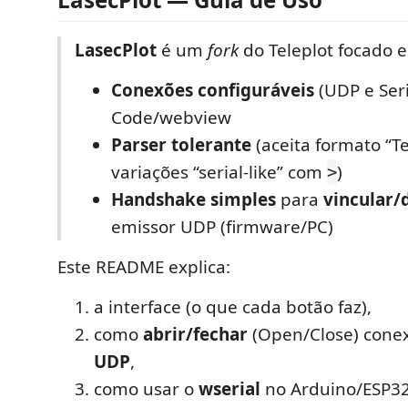
LasecPlot
é um
fork
do Teleplot focado 
Conexões configuráveis
(UDP e Seri
Code/webview
Parser tolerante
(aceita formato “Te
variações “serial-like” com
)
>
Handshake simples
para
vincular/
emissor UDP (firmware/PC)
Este README explica:
a interface (o que cada botão faz),
como
abrir/fechar
(Open/Close) cone
UDP
,
como usar o
wserial
no Arduino/ESP32