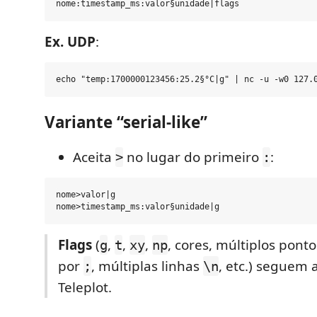
Ex. UDP
:
Variante “serial-like”
Aceita
no lugar do primeiro
:
>
:
nome>valor|g

Flags
(
,
,
,
, cores, múltiplos pont
g
t
xy
np
por
, múltiplas linhas
, etc.) seguem 
;
\n
Teleplot.