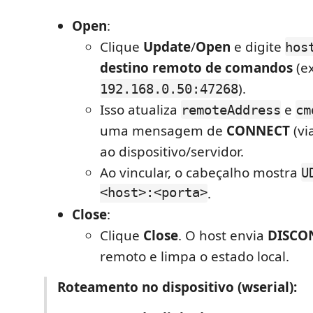
Open
:
Clique
Update
/
Open
e digite
hos
destino remoto de comandos
(ex
).
192.168.0.50:47268
Isso atualiza
e
remoteAddress
cm
uma mensagem de
CONNECT
(vi
ao dispositivo/servidor.
Ao vincular, o cabeçalho mostra
U
<host>:<porta>
.
Close
:
Clique
Close
. O host envia
DISCO
remoto e limpa o estado local.
Roteamento no dispositivo (wserial):