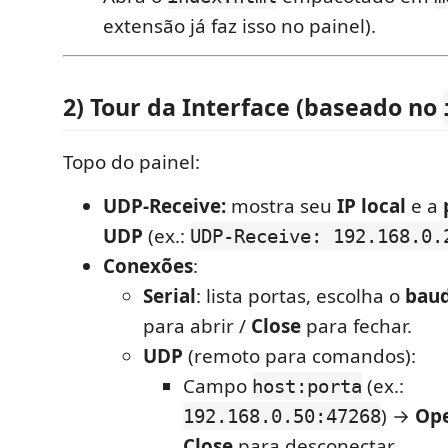
extensão já faz isso no painel).
2) Tour da Interface (baseado no
Topo do painel:
UDP-Receive:
mostra seu
IP local
e a
UDP
(ex.:
UDP-Receive: 192.168.0.
Conexões
:
Serial
: lista portas, escolha o
bau
para abrir /
Close
para fechar.
UDP
(remoto para comandos):
Campo
(ex.:
host:porta
) →
Op
192.168.0.50:47268
Close
para desconectar.