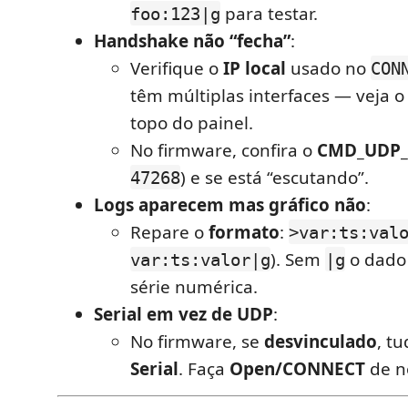
para testar.
foo:123|g
Handshake não “fecha”
:
Verifique o
IP local
usado no
CON
têm múltiplas interfaces — veja o
topo do painel.
No firmware, confira o
CMD_UDP_
) e se está “escutando”.
47268
Logs aparecem mas gráfico não
:
Repare o
formato
:
>var:ts:val
). Sem
o dado 
var:ts:valor|g
|g
série numérica.
Serial em vez de UDP
:
No firmware, se
desvinculado
, t
Serial
. Faça
Open/CONNECT
de n