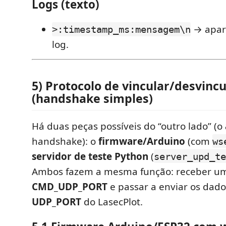
Logs (texto)
→ apare
>:timestamp_ms:mensagem\n
log.
5) Protocolo de
vincular
/
desvincu
(handshake simples)
Há duas peças possíveis do “outro lado” (o
handshake): o
firmware/Arduino
(com
ws
servidor de teste Python
(
server_upd_te
Ambos fazem a mesma função: receber 
CMD_UDP_PORT
e passar a enviar os dado
UDP_PORT
do LasecPlot.