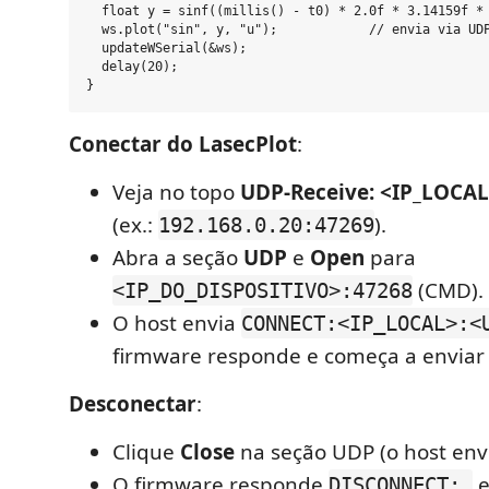
  float y = sinf((millis() - t0) * 2.0f * 3.14159f * 
  ws.plot("sin", y, "u");            // envia via UDP
  updateWSerial(&ws);

  delay(20);

Conectar do LasecPlot
:
Veja no topo
UDP-Receive: <IP_LOCA
(ex.:
).
192.168.0.20:47269
Abra a seção
UDP
e
Open
para
(CMD).
<IP_DO_DISPOSITIVO>:47268
O host envia
CONNECT:<IP_LOCAL>:<
firmware responde e começa a enviar
Desconectar
:
Clique
Close
na seção UDP (o host en
O firmware responde
e
DISCONNECT:…