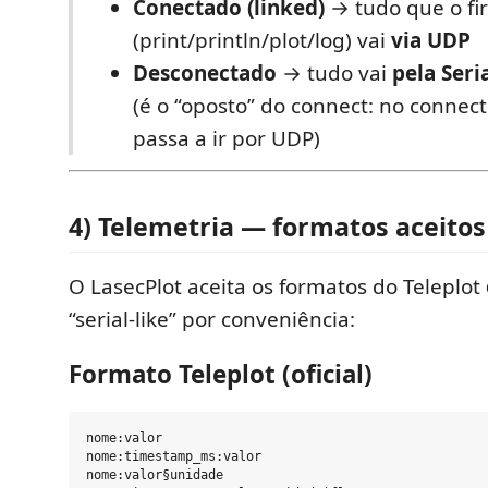
Conectado (linked)
→ tudo que o f
(print/println/plot/log) vai
via UDP
Desconectado
→ tudo vai
pela Seri
(é o “oposto” do connect: no connect 
passa a ir por UDP)
4) Telemetria — formatos aceitos
O LasecPlot aceita os formatos do Teleplot
“serial-like” por conveniência:
Formato Teleplot (oficial)
nome:valor

nome:timestamp_ms:valor

nome:valor§unidade
