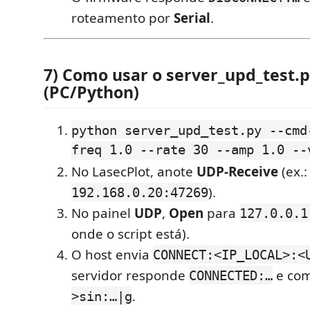
roteamento por
Serial
.
7) Como usar o
server_upd_test.
(PC/Python)
python server_upd_test.py --cmd
freq 1.0 --rate 30 --amp 1.0 --
No LasecPlot, anote
UDP-Receive
(ex.:
).
192.168.0.20:47269
No painel
UDP
,
Open
para
127.0.0.1
onde o script está).
O host envia
CONNECT:<IP_LOCAL>:<
servidor responde
e com
CONNECTED:…
.
>sin:…|g