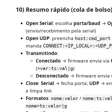
10) Resumo rápido (cola de bolso
Open Serial
: escolha
porta/baud
→
O
(envio/recebimento pela serial)
Open UDP
: preencha
host:cmd_port
manda
CONNECT:<IP_LOCAL>:<UDP_P
Transmitindo
:
Conectado
→ firmware envia via
(
)
>var:ts:val|g
Desconectado
→ firmware envia 
Close
:
Serial
→ fecha porta;
UDP
→ en
e limpa link
Formatos
:
/
nome:valor
nome:ts:va
nome>ts:valor|g