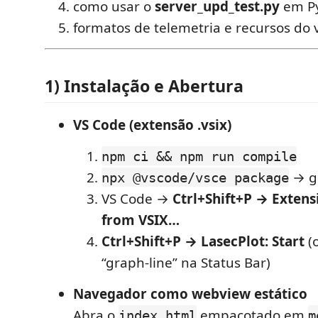
como usar o
server_upd_test.py
em Py
formatos de telemetria e recursos do v
1) Instalação e Abertura
VS Code (extensão .vsix)
npm ci && npm run compile
→ g
npx @vscode/vsce package
VS Code →
Ctrl+Shift+P → Extensi
from VSIX…
Ctrl+Shift+P → LasecPlot: Start
(o
“graph-line” na Status Bar)
Navegador como webview estático
Abra o
empacotado em
index.html
m