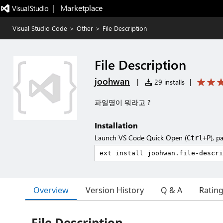
|   Marketplace
Visual Studio Code
>
Other
>
File Description
File Description
joohwan
|
29 installs
|
파일명이 뭐라고 ?
Installation
Launch VS Code Quick Open (
), p
Ctrl+P
Overview
Version History
Q & A
Ratin
File Description