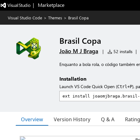
|   Marketplace
Visual Studio Code
>
Themes
>
Brasil Copa
Brasil Copa
João M J Braga
|
52 installs
|
Enquanto a bola rola, o código também e
Installation
Launch VS Code Quick Open (
), p
Ctrl+P
Overview
Version History
Q & A
Ratin