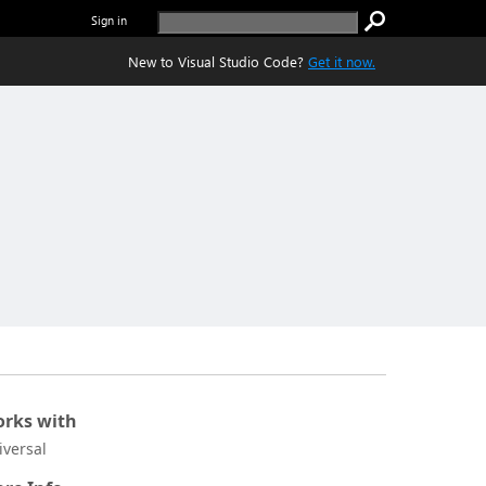
Sign in
New to Visual Studio Code?
Get it now.
rks with
iversal