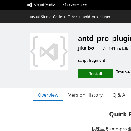
|   Marketplace
Visual Studio Code
>
Other
>
antd-pro-plugin
antd-pro-plugi
jikaibo
|
141 installs
script fragment
Trouble 
Install
Overview
Version History
Q & A
Quick 
快速生成 antd-p