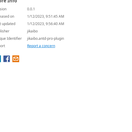
re Info
sion
0.0.1
eased on
1/12/2023, 9:51:45 AM
t updated
1/12/2023, 9:56:40 AM
lisher
jikaibo
que Identifier
jikaibo.antd-pro-plugin
ort
Report a concern