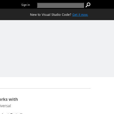
Sign in
New to Visual Studio Code?
Get it now.
rks with
iversal