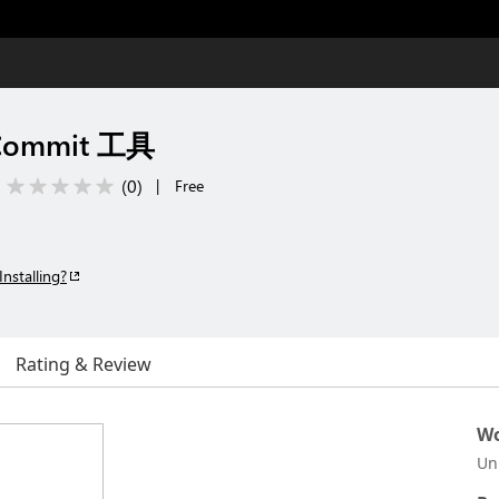
 Commit 工具
(
0
)
|
Free
Installing?
Rating & Review
Wo
Un