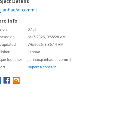
oject Details
jianhao/ai-commit
re Info
sion
0.1.4
eased on
6/17/2026, 9:55:28 AM
t updated
7/6/2026, 3:36:14 AM
lisher
jianhao
que Identifier
jianhao.jianhao-ai-commit
ort
Report a concern