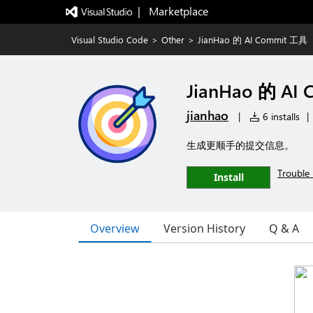
|   Marketplace
Visual Studio Code
>
Other
>
JianHao 的 AI Commit 工具
JianHao 的 AI
jianhao
|
6 installs
|
生成更顺手的提交信息。
Trouble 
Install
Overview
Version History
Q & A