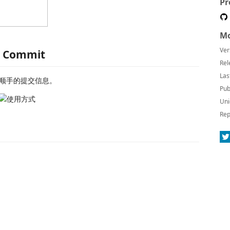
Pr
Mo
Ver
I Commit
Rel
Las
顺手的提交信息。
Pub
Uni
Rep