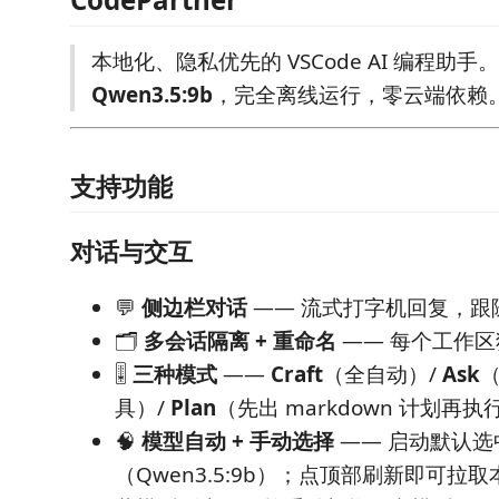
本地化、隐私优先的 VSCode AI 编程助手
Qwen3.5:9b
，完全离线运行，零云端依赖
支持功能
对话与交互
💬
侧边栏对话
—— 流式打字机回复，跟随 
🗂️
多会话隔离 + 重命名
—— 每个工作
🎚️
三种模式
——
Craft
（全自动）/
Ask
具）/
Plan
（先出 markdown 计划再
🧠
模型自动 + 手动选择
—— 启动默认选
（Qwen3.5:9b）；点顶部刷新即可拉取本地