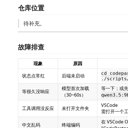
仓库位置
待补充。
故障排查
现象
原因
cd codepa
状态点常红
后端未启动
./scripts
模型首次加载
等一下；或
等很久没响应
（30~60s）
qwen3.5:9
VSCode
工具调用没反应
未打开文件夹
需打开一个
在 VSCode O
中文乱码
终端编码