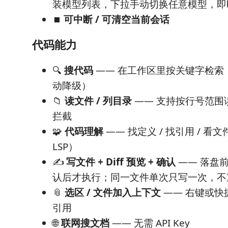
装模型列表，下拉手动切换任意模型，即
⏹️
可中断 / 可清空当前会话
代码能力
🔍
搜代码
—— 在工作区里按关键字检索（r
动降级）
📁
读文件 / 列目录
—— 支持按行号范围
拦截
🧩
代码理解
—— 找定义 / 找引用 / 看
LSP）
✍️
写文件 + Diff 预览 + 确认
—— 落盘
认后才执行；同一文件单次只写一次，不
📎
选区 / 文件加入上下文
—— 右键或快
引用
🌐
联网搜文档
—— 无需 API Key