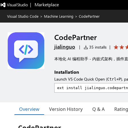
|   Marketplace
Visual Studio Code
>
Machine Learning
>
CodePartner
CodePartner
jialinguo
|
35 installs
|
本地化 AI 编程助手 - 内嵌式架构，插件直连本地
Installation
Launch VS Code Quick Open (
), p
Ctrl+P
Overview
Version History
Q & A
Ratin
CodePartner