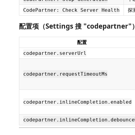
探
CodePartner: Check Server Health
配置项（Settings 搜 "codepartner"
配置
codepartner.serverUrl
codepartner.requestTimeoutMs
codepartner.inlineCompletion.enabled
codepartner.inlineCompletion.debounce