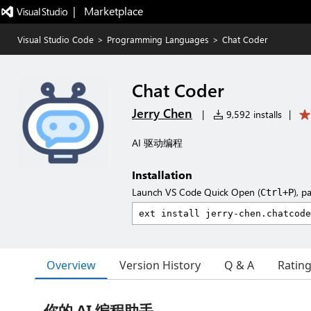
|   Marketplace
Visual Studio Code
>
Programming Languages
>
Chat Coder
Chat Coder
Jerry Chen
|
9,592 installs
|
AI 驱动编程
Installation
Launch VS Code Quick Open (
), p
Ctrl+P
Overview
Version History
Q & A
Ratin
你的 AI 编程助手