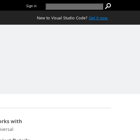
Sign in
New to Visual Studio Code?
Get it now.
rks with
iversal