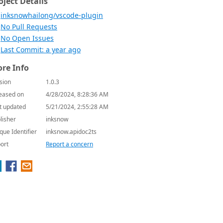
oject Details
inksnowhailong/vscode-plugin
No Pull Requests
No Open Issues
Last Commit: a year ago
re Info
sion
1.0.3
eased on
4/28/2024, 8:28:36 AM
t updated
5/21/2024, 2:55:28 AM
lisher
inksnow
que Identifier
inksnow.apidoc2ts
ort
Report a concern