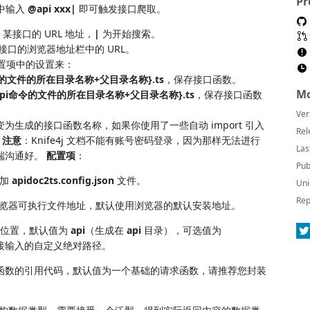
Pr
件中输入
@api xxx|
即可触发接口爬取。
4j 某接口的 URL 地址，
|
为开始搜索。
接口的浏览器地址栏中的 URL。
置项中的设置来：
命令的文件的所在目录名称+父目录名称}.ts
，保存接口函数。
Mo
执行@api命令的文件的所在目录名称+父目录名称}.ts
，保存接口函数
Ver
为生成的接口函数名称，如果你使用了一些自动 import 引入
Rel
注意
：Knife4j 文档不能有账号密码登录，因为那样无法进行
Las
端沟通好。
配置项
：
Pub
添加
apidoc2ts.config.json
文件。
Uni
Rep
 浏览器可执行文件地址，默认使用浏览器的默认安装地址。
生成位置，默认值为
api
（生成在
api
目录），可选值为
接输入的自定义绝对路径。
函数的引用代码，默认值为一个基础的请求函数，请推荐您封装