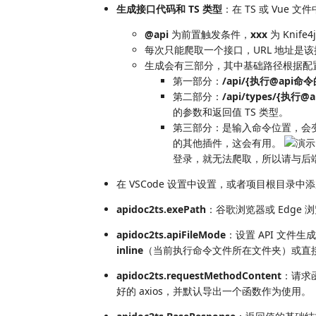
生成接口代码和 TS 类型
：在 TS 或 Vue 文
@api
为前置触发条件，
xxx
为 Knife
每次只能爬取一个接口，URL 地址是该
生成会有三部分，其中基础路径根据配
第一部分：
/api/{执行@api
第二部分：
/api/types/{
的参数和返回值 TS 类型。
第三部分：是输入命令位置，会变
的其他插件，这会有用。
登录，就无法爬取，所以请与后
在 VSCode 设置中设置，或者项目根目录中
apidoc2ts.exePath
：谷歌浏览器或 Edge
apidoc2ts.apiFileMode
：设置 API 文件
inline
（当前执行命令文件所在文件夹）或直
apidoc2ts.requestMethodContent
：请求
好的 axios，并默认导出一个函数作为使用。