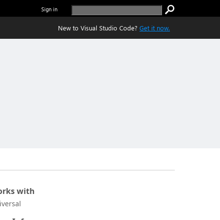
Sign in
New to Visual Studio Code?
Get it now.
rks with
iversal