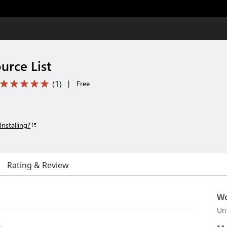
urce List
(
1
)
|
Free
Installing?
Rating & Review
Wo
Un
展。