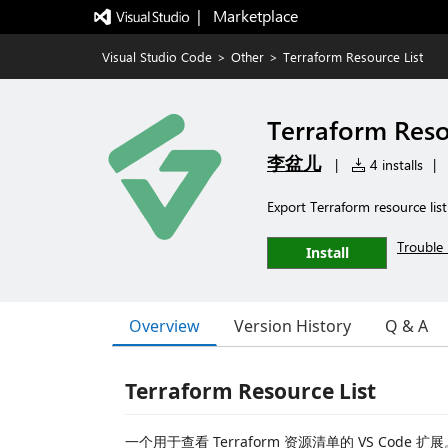
|   Marketplace
Visual Studio Code
>
Other
>
Terraform Resource List
Terraform Reso
李盆儿
|
4 installs
|
Export Terraform resource list
Trouble 
Install
Overview
Version History
Q & A
Terraform Resource List
一个用于查看 Terraform 资源清单的 VS Code 扩