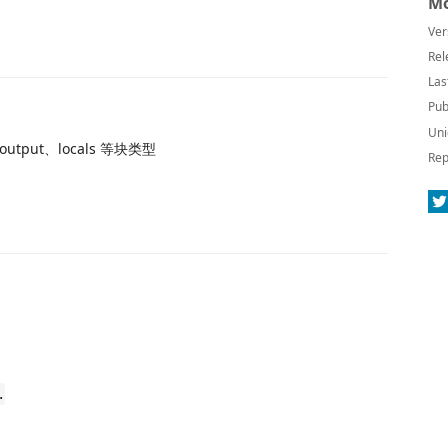
Mo
Ver
Rel
Las
Pub
Uni
、output、locals 等块类型
Rep
.