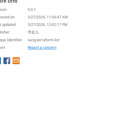
re Info
sion
0.0.1
eased on
5/27/2026, 11:56:47 AM
t updated
5/27/2026, 12:02:17 PM
lisher
李盆儿
que Identifier
iiang.terraform-list
ort
Report a concern