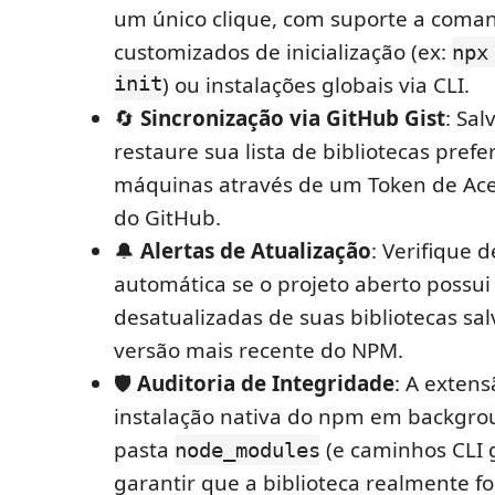
um único clique, com suporte a coma
customizados de inicialização (ex:
npx
init
) ou instalações globais via CLI.
🔄
Sincronização via GitHub Gist
: Sal
restaure sua lista de bibliotecas pref
máquinas através de um Token de Aces
do GitHub.
🔔
Alertas de Atualização
: Verifique 
automática se o projeto aberto possui
desatualizadas de suas bibliotecas sa
versão mais recente do NPM.
🛡️
Auditoria de Integridade
: A extens
instalação nativa do npm em backgrou
pasta
(e caminhos CLI 
node_modules
garantir que a biblioteca realmente fo