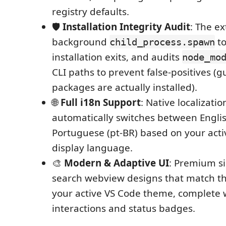
registry defaults.
🛡️
Installation Integrity Audit
: The e
background
to
child_process.spawn
installation exits, and audits
node_mo
CLI paths to prevent false-positives (
packages are actually installed).
🌐
Full i18n Support
: Native localizatio
automatically switches between Engli
Portuguese (pt-BR) based on your act
display language.
🎨
Modern & Adaptive UI
: Premium s
search webview designs that match the
your active VS Code theme, complete 
interactions and status badges.