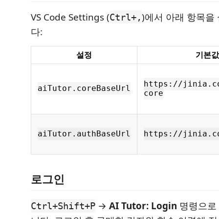
VS Code Settings (
)에서 아래 항목을
Ctrl+,
다:
설정
기본값
https://jinia.c
aiTutor.coreBaseUrl
core
aiTutor.authBaseUrl
https://jinia.c
로그인
→
AI Tutor: Login
명령으로
Ctrl+Shift+P