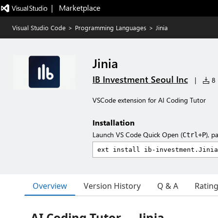
|   Marketplace
Visual Studio Code
>
Programming Languages
>
Jinia
Jinia
IB Investment Seoul Inc
|
8 
VSCode extension for AI Coding Tutor
Installation
Launch VS Code Quick Open (
), p
Ctrl+P
Overview
Version History
Q & A
Ratin
AI Coding Tutor — Jinia