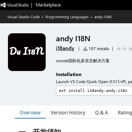
|   Marketplace
Visual Studio Code
>
Programming Languages
>
andy I18N
andy I18N
i18andy
|
107 installs
|
vscode国际化多语言解决方案
Installation
Launch VS Code Quick Open (
), p
Ctrl+P
Overview
Version History
Q & A
Ratin
一、开发须知