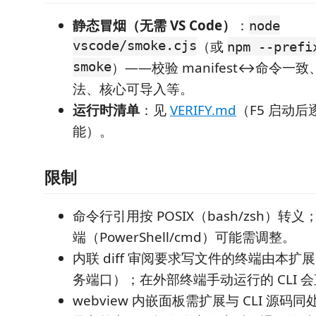
静态冒烟（无需 VS Code）
：
node
vscode/smoke.cjs
（或
npm --prefi
smoke
）——校验 manifest↔命令一致、w
法、核心可导入等。
运行时清单
：见
VERIFY.md
（F5 启动
能）。
限制
命令行引用按 POSIX（bash/zsh）转义；
端（PowerShell/cmd）可能需调整。
内联 diff 审阅要求写文件的终端由本
务端口）；在外部终端手动运行的 CLI 
webview 内嵌面板需扩展与 CLI 源