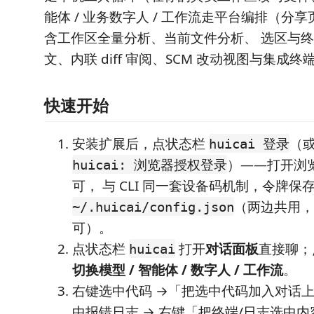
能体 / 业务数字人 / 工作流走平台编排（分
含工作区全量分析、当前文件分析、 选区与
文、内联 diff 审阅、SCM 改动视图与集成终
快速开始
安装扩展后，点状态栏
（
huicai 登录
）——打开浏
huicai: 浏览器授权登录
可， 与 CLI 同一套设备码机制，令牌保
（两边共用，
~/.huicai/config.json
可）。
点状态栏
打开
对话面板
直接聊；
huicai
切换模型 / 智能体 / 数字人 / 工作流
。
右键选中代码 →「把选中代码加入对话
中报错日志 → 右键「把终端/日志选中