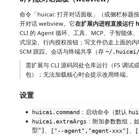
命令「huicai: 打开对话面板」（或侧栏标
开对话 webview。它
在扩展内进程直接运行 hu
CLI 的 Agent 循环、工具、MCP、子智能
式渲染、行内授权按钮；写文件仍走上面的内联 d
SCM 跟踪。会话与终端共享（存
~/.huicai
需扩展与 CLI 源码同处仓库运行（F5 调试
包）；无法加载核心时会提示改用终端。
设置
：启动命令（默认
huicai.command
hui
：附加参数数组，
huicai.extraArgs
型"]
、
、
["--agent","agent-xxx"]
[