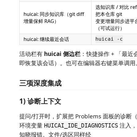
选知识库 / 对比 ref
huicai: 同步知识库（git diff
把本仓库 git
增量保鲜 RAG）
变更增量同步进平
（可试运行）
huicai: 继续最近会话
huicai -c
活动栏有
huicai 侧边栏
：快捷操作 + 「最
即恢复该会话）。也可在编辑器右键菜单调用
三项深度集成
1) 诊断上下文
提问/打开时，扩展把 Problems 面板的诊
环境变量
注入，
HUICAI_IDE_DIAGNOSTICS
知晓报错。文件/选区同样经