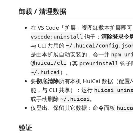
卸载 / 清理数据
在 VS Code「扩展」视图卸载本扩展即
钩子：
清除登录令
vscode:uninstall
与 CLI 共用的
~/.huicai/config.jso
是由本扩展自动安装的，会一并
npm un
@huicai/cli
（其
钩子
preuninstall
）。
~/.huicai
要
彻底清除
所有本机 HuiCai 数据（配置
能，与 CLI 共享）：运行
huicai unin
或手动删除
。
~/.huicai
仅登出、保留其它数据：命令面板
huic
验证