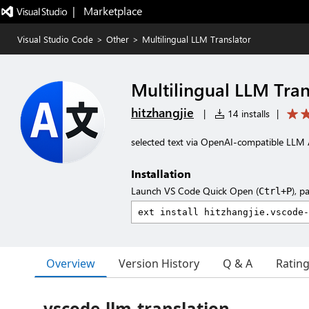
|   Marketplace
Visual Studio Code
>
Other
>
Multilingual LLM Translator
Multilingual LLM Tran
hitzhangjie
|
14 installs
|
selected text via OpenAI-compatible LLM 
Installation
Launch VS Code Quick Open (
), p
Ctrl+P
Overview
Version History
Q & A
Ratin
vscode-llm-translation