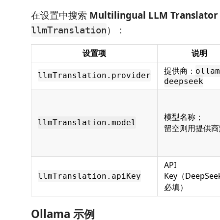
在设置中搜索
Multilingual LLM Translator
）：
llmTranslation
设置项
说明
提供商：
ollam
llmTranslation.provider
deepseek
模型名称；
llmTranslation.model
留空则用提供商
API
Key（DeepSee
llmTranslation.apiKey
必填）
Ollama 示例