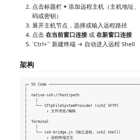
点击标题栏
+
添加远程主机（主机地址、
码或密钥）
展开主机节点，选择或输入远程路径
点击
在当前窗口连接
或
在新窗口连接
`Ctrl+`` 新建终端 → 自动进入远程 Shell
架构
┌─ VS Code ──────────────────────────────────────────
│                                                    
│  native-ssh://host/path                            
│    │                                               
│    └── SftpFileSystemProvider (ssh2 SFTP)          
│         ↓ 文件浏览/编辑                              
│                                                    
│  Terminal                                          
│    │                                               
│    └── ssh-bridge.js (独立进程, ssh2 shell)         
│         ↓ 远程终端交互                               