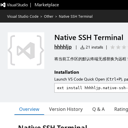
|   Marketplace
Visual Studio Code
>
Other
>
Native SSH Terminal
Native SSH Terminal
hhhhljp
|
21 installs
|
将当前工作区的默认终端无感替换为远程 S
Installation
Launch VS Code Quick Open (
), p
Ctrl+P
Overview
Version History
Q & A
Ratin
Native SSH Terminal