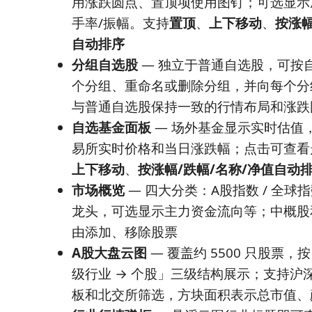
用涨跌圆点、置顶项使用图钉；可选显示成
手率/振幅。支持
置顶
、
上下移动
、
按涨幅
自动排序
分组自选股
— 独立于普通自选股，可按
个分组、重命名或删除分组，并向每个分
与普通自选股保持一致的行情布局和涨跌
自选基金面板
— 场外基金显示实时估值，场
易所实时价格和当日涨跌幅；点击可查看
上下移动
、
按涨幅/跌幅/名称/净值自动
市场概览
— 四大分类：A股指数 / 全球指数
龙头，可选显示主力资金流向等；中概股
由添加、移除股票
A股大盘云图
— 覆盖约 5500 只股票，
级行业 → 个股」三级结构展示；支持沪
板和北交所筛选，方块面积表示总市值、