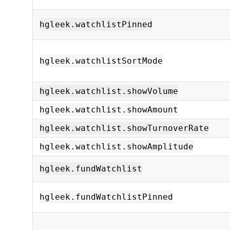
hgleek.watchlistPinned
hgleek.watchlistSortMode
hgleek.watchlist.showVolume
hgleek.watchlist.showAmount
hgleek.watchlist.showTurnoverRate
hgleek.watchlist.showAmplitude
hgleek.fundWatchlist
hgleek.fundWatchlistPinned