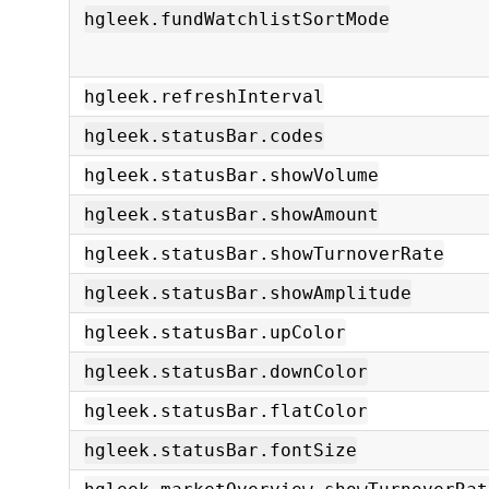
hgleek.fundWatchlistSortMode
hgleek.refreshInterval
hgleek.statusBar.codes
hgleek.statusBar.showVolume
hgleek.statusBar.showAmount
hgleek.statusBar.showTurnoverRate
hgleek.statusBar.showAmplitude
hgleek.statusBar.upColor
hgleek.statusBar.downColor
hgleek.statusBar.flatColor
hgleek.statusBar.fontSize