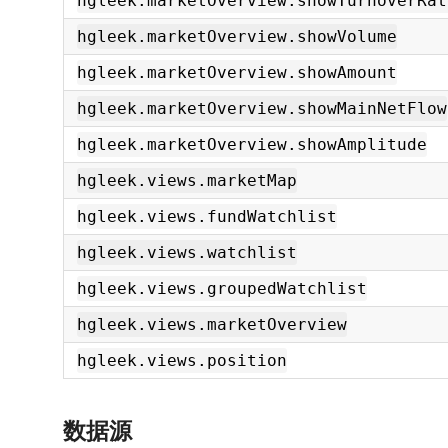
hgleek.marketOverview.showTurnoverRat
hgleek.marketOverview.showVolume
hgleek.marketOverview.showAmount
hgleek.marketOverview.showMainNetFlow
hgleek.marketOverview.showAmplitude
hgleek.views.marketMap
hgleek.views.fundWatchlist
hgleek.views.watchlist
hgleek.views.groupedWatchlist
hgleek.views.marketOverview
hgleek.views.position
数据源