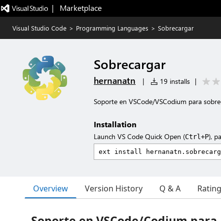
|   Marketplace
Visual Studio Code
>
Programming Languages
>
Sobrecargar
Sobrecargar
hernanatn
|
19 installs
|
Soporte en VSCode/VSCodium para sobre
Installation
Launch VS Code Quick Open (
), p
Ctrl+P
Overview
Version History
Q & A
Ratin
Soporte en VSCode/Codium para