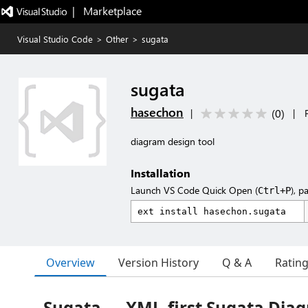
|   Marketplace
Visual Studio Code
>
Other
>
sugata
sugata
hasechon
(
0
)
|
|
diagram design tool
Installation
Launch VS Code Quick Open (
), p
Ctrl+P
Overview
Version History
Q & A
Ratin
Sugata — XML-first Sugata Diag