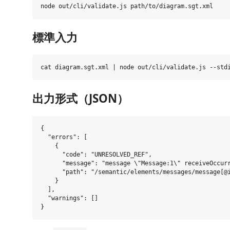
標準入力
出力形式（JSON）
{

  "errors": [

    {

      "code": "UNRESOLVED_REF",

      "message": "message \"Message:1\" receiveOccurr
      "path": "/semantic/elements/messages/message[@i
    }

  ],

  "warnings": []
