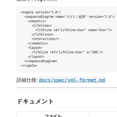
<sugata version="1.0">

  <sequenceDiagram name="ログイン処理" version="1.0">

    <semantic>

      <lifelines>

        <lifeline id="Lifeline:User" name="User"/>

      </lifelines>

      <interactions/>

    </semantic>

    <layout>

      <lifeline ref="Lifeline:User" x="100"/>

    </layout>

  </sequenceDiagram>

詳細仕様:
docs/spec/xml-format.md
ドキュメント
ファイル