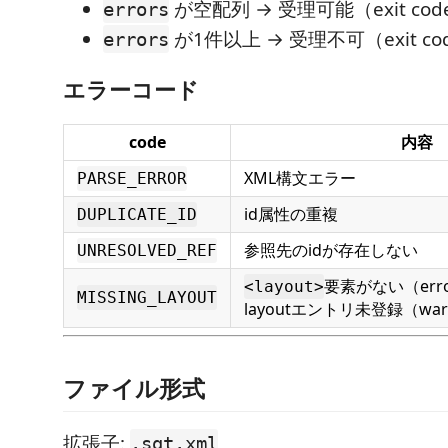
が空配列 → 受理可能（exit cod
errors
が1件以上 → 受理不可（exit cod
errors
エラーコード
code
内容
XML構文エラー
PARSE_ERROR
id属性の重複
DUPLICATE_ID
参照先のidが存在しない
UNRESOLVED_REF
要素がない（erro
<layout>
MISSING_LAYOUT
layoutエントリ未登録（war
ファイル形式
拡張子:
.sgt.xml