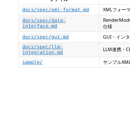
XMLフォー
docs/spec/xml-format.md
RenderMode
docs/spec/data-
interface.md
仕様
GUI・イン
docs/spec/gui.md
docs/spec/llm-
LLM連携・
integration.md
サンプルXM
sample/