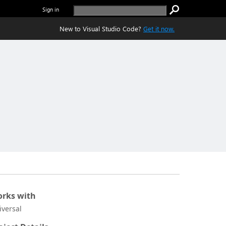
Sign in
New to Visual Studio Code?
Get it now.
rks with
iversal