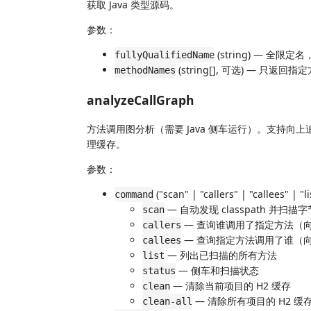
获取 Java 类型源码。
参数：
(string) — 全限定
fullyQualifiedName
(string[], 可选) — 只返回
methodNames
analyzeCallGraph
方法调用图分析（需要 Java 侧车运行）。支持
理缓存。
参数：
("scan" | "callers" | "callees" | 
command
— 自动发现 classpath 并扫描
scan
— 查询谁调用了指定方法（
callers
— 查询指定方法调用了谁（
callees
— 列出已扫描的所有方法
list
— 侧车和扫描状态
status
— 清除当前项目的 H2 缓存
clean
— 清除所有项目的 H2 缓
clean-all