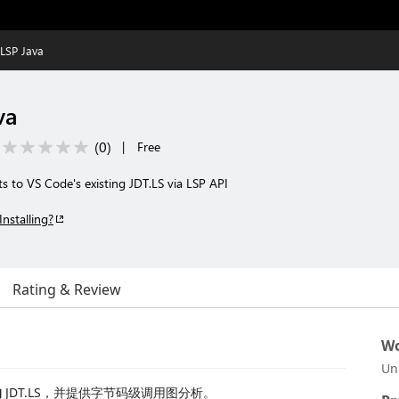
LSP Java
va
(
0
)
|
Free
s to VS Code's existing JDT.LS via LSP API
Installing?
Rating & Review
Wo
Un
的
JDT.LS，并提供字节码级调用图分析。