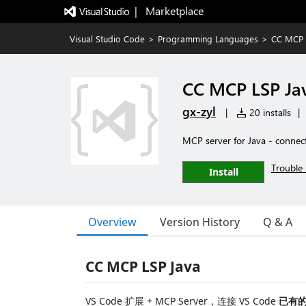
|   Marketplace
Visual Studio Code
>
Programming Languages
>
CC MCP 
CC MCP LSP Ja
gx-zyl
|
20 installs
|
MCP server for Java - connect
Trouble 
Install
Overview
Version History
Q & A
CC MCP LSP Java
VS Code 扩展 + MCP Server，连接 VS Code
已有