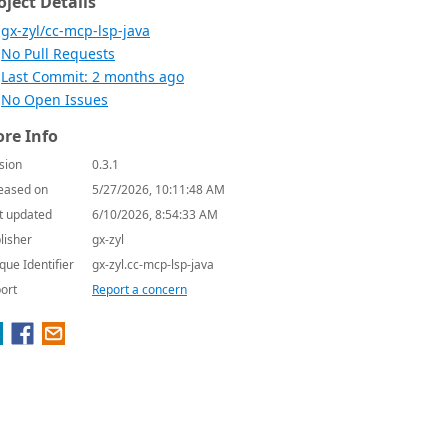
oject Details
gx-zyl/cc-mcp-lsp-java
No Pull Requests
Last Commit: 2 months ago
No Open Issues
re Info
sion
0.3.1
eased on
5/27/2026, 10:11:48 AM
t updated
6/10/2026, 8:54:33 AM
lisher
gx-zyl
que Identifier
gx-zyl.cc-mcp-lsp-java
ort
Report a concern