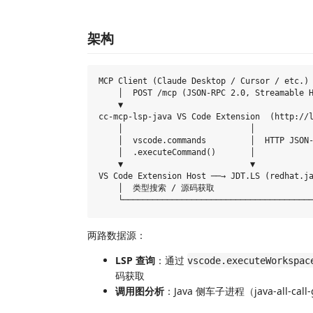
架构
MCP Client (Claude Desktop / Cursor / etc.)

    │  POST /mcp (JSON-RPC 2.0, Streamable H
    ▼

cc-mcp-lsp-java VS Code Extension  (http://l
    │                          │

    │  vscode.commands         │  HTTP JSON-
    │  .executeCommand()       │

    ▼                          ▼

VS Code Extension Host ──→ JDT.LS (redhat.ja
    │  类型搜索 / 源码获取                    
两路数据源：
LSP 查询
：通过
vscode.executeWorkspac
码获取
调用图分析
：Java 侧车子进程（java-all