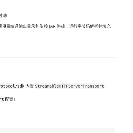
词过滤
va 发现项目编译输出目录和依赖 JAR 路径，运行字节码解析并填充
内置
）
rotocol/sdk
StreamableHTTPServerTransport
配置）
rt