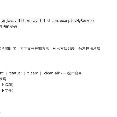
名，如
或
java.util.ArrayList
com.example.MyService
指定方法的源码
向上追溯调用者、向下展开被调方法、列出方法列表、触发扫描及清
"list" | "status" | "clean" | "clean-all") — 操作命令
字节码
向上追溯）
向下展开）
存